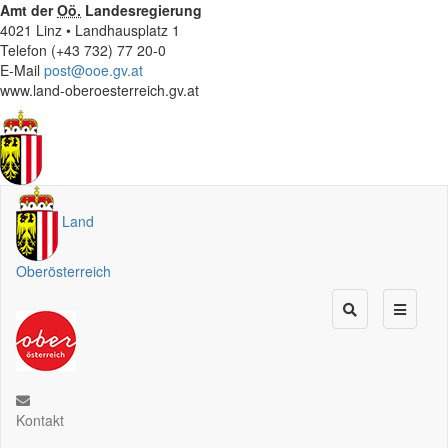
Amt der
Oö.
Landesregierung
4021 Linz • Landhausplatz 1
Telefon (+43 732) 77 20-0
E-Mail
post@ooe.gv.at
www.land-oberoesterreich.gv.at
Land
Oberösterreich
Kontakt