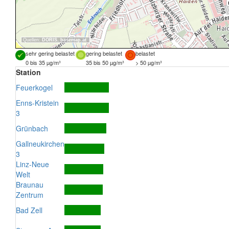
Quellen:
DORIS
,
basemap.at
sehr gering belastet
gering belastet
belastet
0 bis 35 µg/m³
35 bis 50 µg/m³
> 50 µg/m³
Station
Feuerkogel
Enns-Kristein
3
Grünbach
Gallneukirchen
3
Linz-Neue
Welt
Braunau
Zentrum
Bad Zell