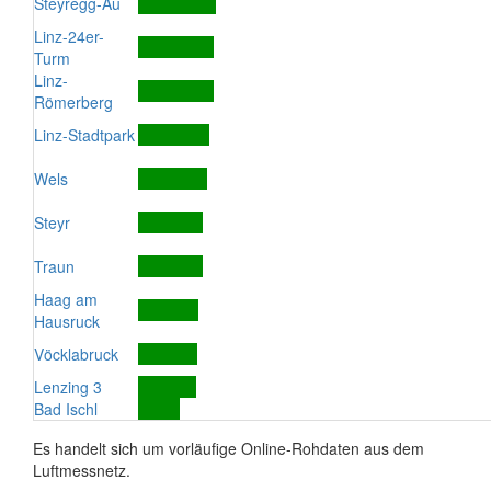
Steyregg-Au
Linz-24er-
Turm
Linz-
Römerberg
Linz-Stadtpark
Wels
Steyr
Traun
Haag am
Hausruck
Vöcklabruck
Lenzing 3
Bad Ischl
Es handelt sich um vorläufige Online-Rohdaten aus dem
Luftmessnetz.