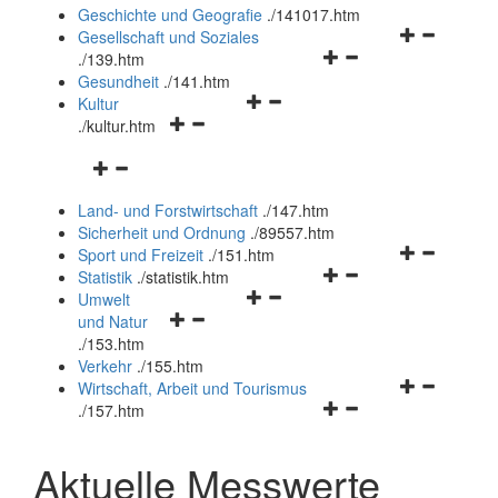
und
Geschichte und Geografie
.
/141017.htm
schließen
Navigationsm
Gesellschaft und Soziales
Navigationsmenü
öffnen
.
/139.htm
öffnen
und
Gesundheit
.
/141.htm
Navigationsmenü
und
schließen
Kultur
Navigationsmenü
öffnen
schließen
.
/kultur.htm
öffnen
und
Navigationsmenü
und
schließen
öffnen
schließen
Land- und Forstwirtschaft
.
/147.htm
und
Sicherheit und Ordnung
.
/89557.htm
schließen
Navigationsm
Sport und Freizeit
.
/151.htm
Navigationsmenü
öffnen
Statistik
.
/statistik.htm
Navigationsmenü
öffnen
und
Umwelt
Navigationsmenü
öffnen
und
schließen
und Natur
öffnen
und
schließen
.
/153.htm
und
schließen
Verkehr
.
/155.htm
schließen
Navigationsm
Wirtschaft, Arbeit und Tourismus
Navigationsmenü
öffnen
.
/157.htm
öffnen
und
und
schließen
Aktuelle Messwerte
schließen