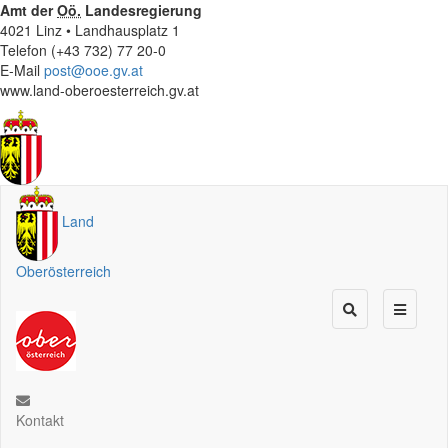
Amt der
Oö.
Landesregierung
4021 Linz • Landhausplatz 1
Telefon (+43 732) 77 20-0
E-Mail
post@ooe.gv.at
www.land-oberoesterreich.gv.at
Land
Oberösterreich
Kontakt