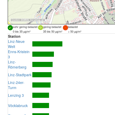
Quellen:
DORIS
,
basemap.at
sehr gering belastet
gering belastet
belastet
0 bis 35 µg/m³
35 bis 50 µg/m³
> 50 µg/m³
Station
Linz-Neue
Welt
Enns-Kristein
3
Linz-
Römerberg
Linz-Stadtpark
Linz-24er-
Turm
Lenzing 3
Vöcklabruck