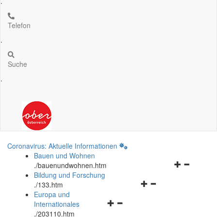
.
Telefon
.
Suche
.
Coronavirus: Aktuelle Informationen
Bauen und Wohnen
Navigationsm
.
/bauenundwohnen.htm
öffnen
Bildung und Forschung
Navigationsmenü
und
.
/133.htm
öffnen
schließen
Europa und
Navigationsmenü
und
Internationales
öffnen
schließen
.
/203110.htm