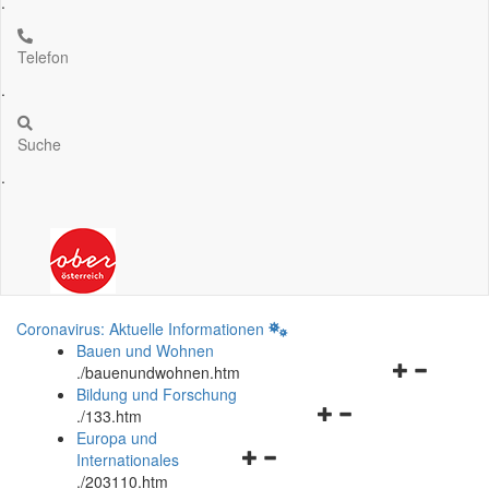
.
Telefon
.
Suche
.
Coronavirus: Aktuelle Informationen
Bauen und Wohnen
Navigationsm
.
/bauenundwohnen.htm
öffnen
Bildung und Forschung
Navigationsmenü
und
.
/133.htm
öffnen
schließen
Europa und
Navigationsmenü
und
Internationales
öffnen
schließen
.
/203110.htm