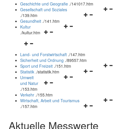
und
Geschichte und Geografie
.
/141017.htm
schließen
Navigationsm
Gesellschaft und Soziales
Navigationsmenü
öffnen
.
/139.htm
öffnen
und
Gesundheit
.
/141.htm
Navigationsmenü
und
schließen
Kultur
Navigationsmenü
öffnen
schließen
.
/kultur.htm
öffnen
und
Navigationsmenü
und
schließen
öffnen
schließen
Land- und Forstwirtschaft
.
/147.htm
und
Sicherheit und Ordnung
.
/89557.htm
schließen
Navigationsm
Sport und Freizeit
.
/151.htm
Navigationsmenü
öffnen
Statistik
.
/statistik.htm
Navigationsmenü
öffnen
und
Umwelt
Navigationsmenü
öffnen
und
schließen
und Natur
öffnen
und
schließen
.
/153.htm
und
schließen
Verkehr
.
/155.htm
schließen
Navigationsm
Wirtschaft, Arbeit und Tourismus
Navigationsmenü
öffnen
.
/157.htm
öffnen
und
und
schließen
Aktuelle Messwerte
schließen