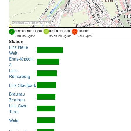
Quellen:
DORIS
,
basemap.at
sehr gering belastet
gering belastet
belastet
0 bis 35 µg/m³
35 bis 50 µg/m³
> 50 µg/m³
Station
Linz-Neue
Welt
Enns-Kristein
3
Linz-
Römerberg
Linz-Stadtpark
Braunau
Zentrum
Linz-24er-
Turm
Wels