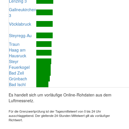
Lenzing 3
Gallneukirchen
3
Vöcklabruck
Steyregg-Au
Traun
Haag am
Hausruck
Steyr
Feuerkogel
Bad Zell
Grünbach
Bad Ischl
Es handelt sich um vorläufige Online-Rohdaten aus dem
Luftmessnetz.
Für die Grenzwertprüfung ist der Tagesmittelwert von 0 bis 24 Uhr
ausschlaggebend. Der gleitende 24-Stunden Mittelwert gilt als vorläufiger
Richtwert.