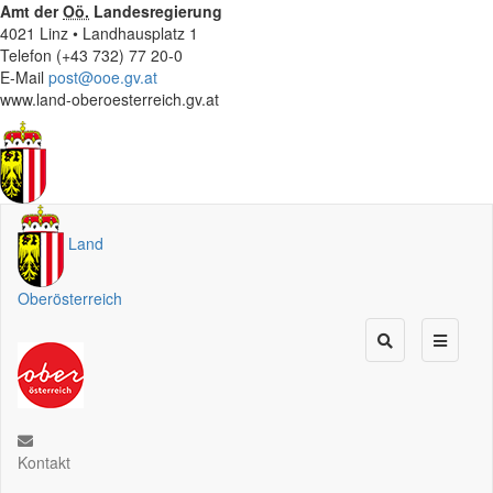
Amt der
Oö.
Landesregierung
4021 Linz • Landhausplatz 1
Telefon (+43 732) 77 20-0
E-Mail
post@ooe.gv.at
www.land-oberoesterreich.gv.at
Land
Oberösterreich
Kontakt