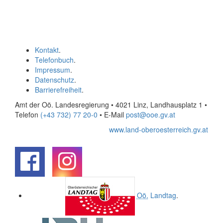
Kontakt
.
Telefonbuch
.
Impressum
.
Datenschutz
.
Barrierefreiheit
.
Amt der Oö. Landesregierung • 4021 Linz, Landhausplatz 1
•
Telefon
(+43 732) 77 20-0
• E-Mail
post@ooe.gv.at
www.land-oberoesterreich.gv.at
.
.
Oö.
Landtag
.