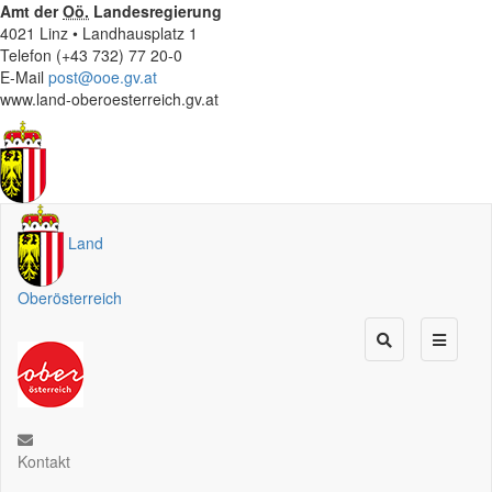
Amt der
Oö.
Landesregierung
4021 Linz • Landhausplatz 1
Telefon (+43 732) 77 20-0
E-Mail
post@ooe.gv.at
www.land-oberoesterreich.gv.at
Land
Oberösterreich
Kontakt