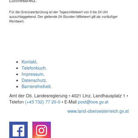
Luftmessnetz.
Für die Grenzwertprüfung ist der Tagesmittelwert von 0 bis 24 Uhr
ausschlaggebend. Der gleitende 24-Stunden Mittelwert gilt als vorläufiger
Richtwert.
Kontakt
.
Telefonbuch
.
Impressum
.
Datenschutz
.
Barrierefreiheit
.
Amt der Oö. Landesregierung • 4021 Linz, Landhausplatz 1
•
Telefon
(+43 732) 77 20-0
• E-Mail
post@ooe.gv.at
www.land-oberoesterreich.gv.at