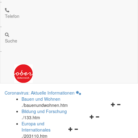
.
Telefon
.
Suche
.
Coronavirus: Aktuelle Informationen
Bauen und Wohnen
Navigationsm
.
/bauenundwohnen.htm
öffnen
Bildung und Forschung
Navigationsmenü
und
.
/133.htm
öffnen
schließen
Europa und
Navigationsmenü
und
Internationales
öffnen
schließen
.
/203110.htm