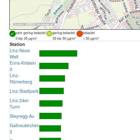
Quellen:
DORIS
,
basemap.at
sehr gering belastet
gering belastet
belastet
0 bis 35 µg/m³
35 bis 50 µg/m³
> 50 µg/m³
Station
Linz-Neue
Welt
Enns-Kristein
3
Linz-
Römerberg
Linz-Stadtpark
Linz-24er-
Turm
Steyregg-Au
Gallneukirchen
3