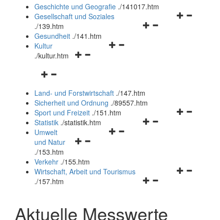
und
Geschichte und Geografie
.
/141017.htm
schließen
Navigationsm
Gesellschaft und Soziales
Navigationsmenü
öffnen
.
/139.htm
öffnen
und
Gesundheit
.
/141.htm
Navigationsmenü
und
schließen
Kultur
Navigationsmenü
öffnen
schließen
.
/kultur.htm
öffnen
und
Navigationsmenü
und
schließen
öffnen
schließen
Land- und Forstwirtschaft
.
/147.htm
und
Sicherheit und Ordnung
.
/89557.htm
schließen
Navigationsm
Sport und Freizeit
.
/151.htm
Navigationsmenü
öffnen
Statistik
.
/statistik.htm
Navigationsmenü
öffnen
und
Umwelt
Navigationsmenü
öffnen
und
schließen
und Natur
öffnen
und
schließen
.
/153.htm
und
schließen
Verkehr
.
/155.htm
schließen
Navigationsm
Wirtschaft, Arbeit und Tourismus
Navigationsmenü
öffnen
.
/157.htm
öffnen
und
und
schließen
Aktuelle Messwerte
schließen