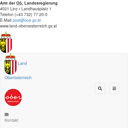
Amt der
Oö.
Landesregierung
4021 Linz • Landhausplatz 1
Telefon (+43 732) 77 20-0
E-Mail
post@ooe.gv.at
www.land-oberoesterreich.gv.at
Land
Oberösterreich
Kontakt