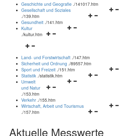
und
Geschichte und Geografie
.
/141017.htm
schließen
Navigationsm
Gesellschaft und Soziales
Navigationsmenü
öffnen
.
/139.htm
öffnen
und
Gesundheit
.
/141.htm
Navigationsmenü
und
schließen
Kultur
Navigationsmenü
öffnen
schließen
.
/kultur.htm
öffnen
und
Navigationsmenü
und
schließen
öffnen
schließen
Land- und Forstwirtschaft
.
/147.htm
und
Sicherheit und Ordnung
.
/89557.htm
schließen
Navigationsm
Sport und Freizeit
.
/151.htm
Navigationsmenü
öffnen
Statistik
.
/statistik.htm
Navigationsmenü
öffnen
und
Umwelt
Navigationsmenü
öffnen
und
schließen
und Natur
öffnen
und
schließen
.
/153.htm
und
schließen
Verkehr
.
/155.htm
schließen
Navigationsm
Wirtschaft, Arbeit und Tourismus
Navigationsmenü
öffnen
.
/157.htm
öffnen
und
und
schließen
Aktuelle Messwerte
schließen