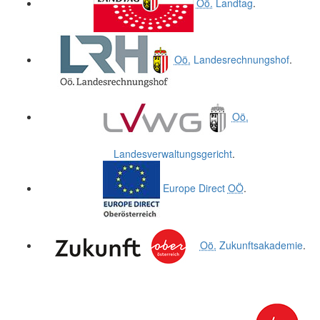
Oö.
Landtag
.
Oö.
Landesrechnungshof
.
Oö.
Landesverwaltungsgericht
.
Europe Direct
OÖ
.
Oö.
Zukunftsakademie
.