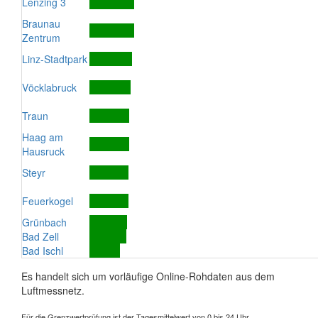
Lenzing 3
Braunau
Zentrum
Linz-Stadtpark
Vöcklabruck
Traun
Haag am
Hausruck
Steyr
Feuerkogel
Grünbach
Bad Zell
Bad Ischl
Es handelt sich um vorläufige Online-Rohdaten aus dem
Luftmessnetz.
Für die Grenzwertprüfung ist der Tagesmittelwert von 0 bis 24 Uhr