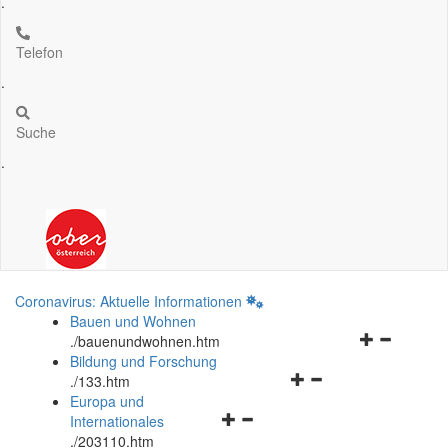
.
Telefon
.
Suche
.
Coronavirus: Aktuelle Informationen
Bauen und Wohnen
Navigationsm
.
/bauenundwohnen.htm
öffnen
Bildung und Forschung
Navigationsmenü
und
.
/133.htm
öffnen
schließen
Europa und
Navigationsmenü
und
Internationales
öffnen
schließen
.
/203110.htm