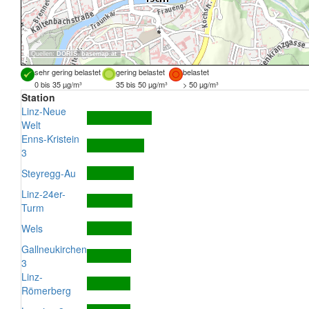
Quellen:
DORIS
,
basemap.at
sehr gering belastet
gering belastet
belastet
0 bis 35 µg/m³
35 bis 50 µg/m³
> 50 µg/m³
Station
Linz-Neue
Welt
Enns-Kristein
3
Steyregg-Au
Linz-24er-
Turm
Wels
Gallneukirchen
3
Linz-
Römerberg