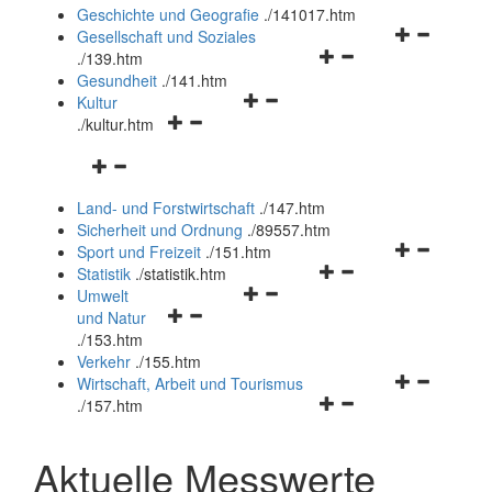
und
Geschichte und Geografie
.
/141017.htm
schließen
Navigationsm
Gesellschaft und Soziales
Navigationsmenü
öffnen
.
/139.htm
öffnen
und
Gesundheit
.
/141.htm
Navigationsmenü
und
schließen
Kultur
Navigationsmenü
öffnen
schließen
.
/kultur.htm
öffnen
und
Navigationsmenü
und
schließen
öffnen
schließen
Land- und Forstwirtschaft
.
/147.htm
und
Sicherheit und Ordnung
.
/89557.htm
schließen
Navigationsm
Sport und Freizeit
.
/151.htm
Navigationsmenü
öffnen
Statistik
.
/statistik.htm
Navigationsmenü
öffnen
und
Umwelt
Navigationsmenü
öffnen
und
schließen
und Natur
öffnen
und
schließen
.
/153.htm
und
schließen
Verkehr
.
/155.htm
schließen
Navigationsm
Wirtschaft, Arbeit und Tourismus
Navigationsmenü
öffnen
.
/157.htm
öffnen
und
und
schließen
Aktuelle Messwerte
schließen