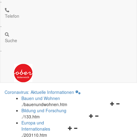
.
Telefon
.
Suche
.
Coronavirus: Aktuelle Informationen
Bauen und Wohnen
Navigationsm
.
/bauenundwohnen.htm
öffnen
Bildung und Forschung
Navigationsmenü
und
.
/133.htm
öffnen
schließen
Europa und
Navigationsmenü
und
Internationales
öffnen
schließen
.
/203110.htm