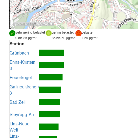
Quellen:
DORIS
,
basemap.at
sehr gering belastet
gering belastet
belastet
0 bis 35 µg/m³
35 bis 50 µg/m³
> 50 µg/m³
Station
Grünbach
Enns-Kristein
3
Feuerkogel
Gallneukirchen
3
Bad Zell
Steyregg-Au
Linz-Neue
Welt
Linz-