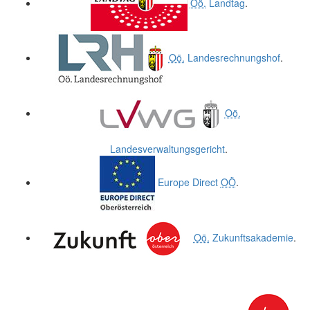
Oö.
Landtag
.
Oö.
Landesrechnungshof
.
Oö.
Landesverwaltungsgericht
.
Europe Direct
OÖ
.
Oö.
Zukunftsakademie
.