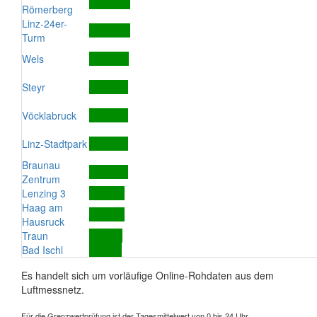
Römerberg
Linz-24er-
Turm
Wels
Steyr
Vöcklabruck
Linz-Stadtpark
Braunau
Zentrum
Lenzing 3
Haag am
Hausruck
Traun
Bad Ischl
Es handelt sich um vorläufige Online-Rohdaten aus dem
Luftmessnetz.
Für die Grenzwertprüfung ist der Tagesmittelwert von 0 bis 24 Uhr