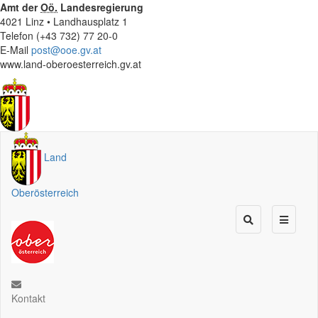
Amt der
Oö.
Landesregierung
4021 Linz • Landhausplatz 1
Telefon (+43 732) 77 20-0
E-Mail
post@ooe.gv.at
www.land-oberoesterreich.gv.at
Land
Oberösterreich
Kontakt