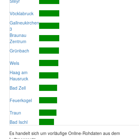
Steyr
Vöcklabruck
Gallneukirchen
3
Braunau
Zentrum
Grünbach
Wels
Haag am
Hausruck
Bad Zell
Feuerkogel
Traun
Bad Ischl
Es handelt sich um vorläufige Online-Rohdaten aus dem