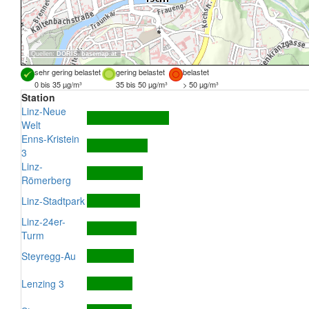
Quellen:
DORIS
,
basemap.at
sehr gering belastet
gering belastet
belastet
0 bis 35 µg/m³
35 bis 50 µg/m³
> 50 µg/m³
Station
Linz-Neue
Welt
Enns-Kristein
3
Linz-
Römerberg
Linz-Stadtpark
Linz-24er-
Turm
Steyregg-Au
Lenzing 3