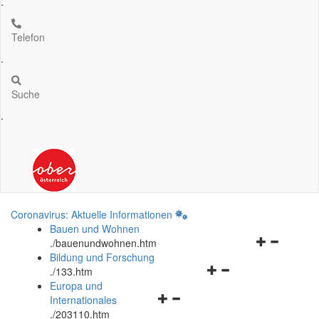
.
Telefon
.
Suche
.
Coronavirus: Aktuelle Informationen
Bauen und Wohnen
Navigationsm
.
/bauenundwohnen.htm
öffnen
Bildung und Forschung
Navigationsmenü
und
.
/133.htm
öffnen
schließen
Europa und
Navigationsmenü
und
Internationales
öffnen
schließen
.
/203110.htm