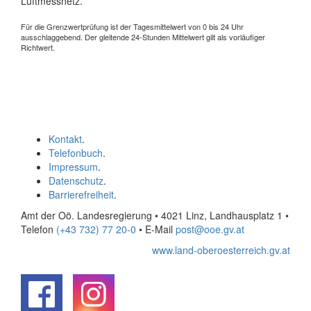
Luftmessnetz.
Für die Grenzwertprüfung ist der Tagesmittelwert von 0 bis 24 Uhr
ausschlaggebend. Der gleitende 24-Stunden Mittelwert gilt als vorläufiger
Richtwert.
Kontakt
.
Telefonbuch
.
Impressum
.
Datenschutz
.
Barrierefreiheit
.
Amt der Oö. Landesregierung • 4021 Linz, Landhausplatz 1
•
Telefon
(+43 732) 77 20-0
• E-Mail
post@ooe.gv.at
www.land-oberoesterreich.gv.at