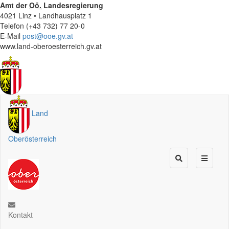
Amt der
Oö.
Landesregierung
4021 Linz • Landhausplatz 1
Telefon (+43 732) 77 20-0
E-Mail
post@ooe.gv.at
www.land-oberoesterreich.gv.at
Land
Oberösterreich
Kontakt