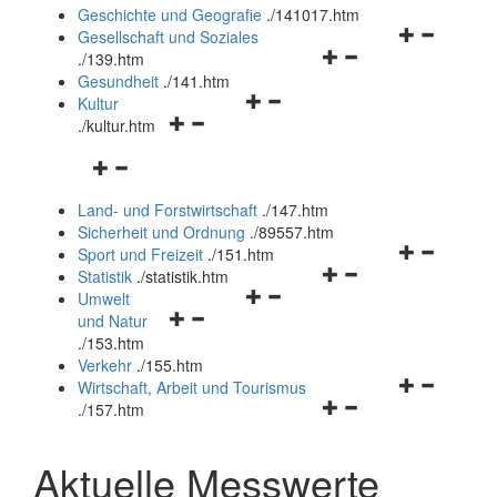
und
Geschichte und Geografie
.
/141017.htm
schließen
Navigationsm
Gesellschaft und Soziales
Navigationsmenü
öffnen
.
/139.htm
öffnen
und
Gesundheit
.
/141.htm
Navigationsmenü
und
schließen
Kultur
Navigationsmenü
öffnen
schließen
.
/kultur.htm
öffnen
und
Navigationsmenü
und
schließen
öffnen
schließen
Land- und Forstwirtschaft
.
/147.htm
und
Sicherheit und Ordnung
.
/89557.htm
schließen
Navigationsm
Sport und Freizeit
.
/151.htm
Navigationsmenü
öffnen
Statistik
.
/statistik.htm
Navigationsmenü
öffnen
und
Umwelt
Navigationsmenü
öffnen
und
schließen
und Natur
öffnen
und
schließen
.
/153.htm
und
schließen
Verkehr
.
/155.htm
schließen
Navigationsm
Wirtschaft, Arbeit und Tourismus
Navigationsmenü
öffnen
.
/157.htm
öffnen
und
und
schließen
Aktuelle Messwerte
schließen