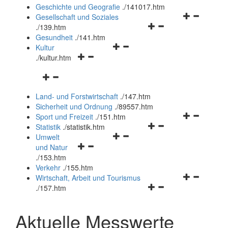
und
Geschichte und Geografie
.
/141017.htm
schließen
Navigationsm
Gesellschaft und Soziales
Navigationsmenü
öffnen
.
/139.htm
öffnen
und
Gesundheit
.
/141.htm
Navigationsmenü
und
schließen
Kultur
Navigationsmenü
öffnen
schließen
.
/kultur.htm
öffnen
und
Navigationsmenü
und
schließen
öffnen
schließen
Land- und Forstwirtschaft
.
/147.htm
und
Sicherheit und Ordnung
.
/89557.htm
schließen
Navigationsm
Sport und Freizeit
.
/151.htm
Navigationsmenü
öffnen
Statistik
.
/statistik.htm
Navigationsmenü
öffnen
und
Umwelt
Navigationsmenü
öffnen
und
schließen
und Natur
öffnen
und
schließen
.
/153.htm
und
schließen
Verkehr
.
/155.htm
schließen
Navigationsm
Wirtschaft, Arbeit und Tourismus
Navigationsmenü
öffnen
.
/157.htm
öffnen
und
und
schließen
Aktuelle Messwerte
schließen