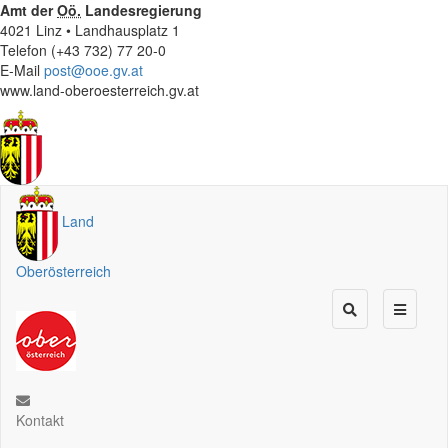
Amt der
Oö.
Landesregierung
4021 Linz • Landhausplatz 1
Telefon (+43 732) 77 20-0
E-Mail
post@ooe.gv.at
www.land-oberoesterreich.gv.at
Land
Oberösterreich
Kontakt