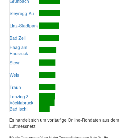
Grünbach
Steyregg-Au
Linz-Stadtpark
Bad Zell
Haag am
Hausruck
Steyr
Wels
Traun
Lenzing 3
Vöcklabruck
Bad Ischl
Es handelt sich um vorläufige Online-Rohdaten aus dem
Luftmessnetz.
Für die Grenzwertprüfung ist der Tagesmittelwert von 0 bis 24 Uhr