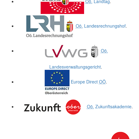
Oö.
Landtag
.
Oö.
Landesrechnungshof
.
Oö.
Landesverwaltungsgericht
.
Europe Direct
OÖ
.
Oö.
Zukunftsakademie
.