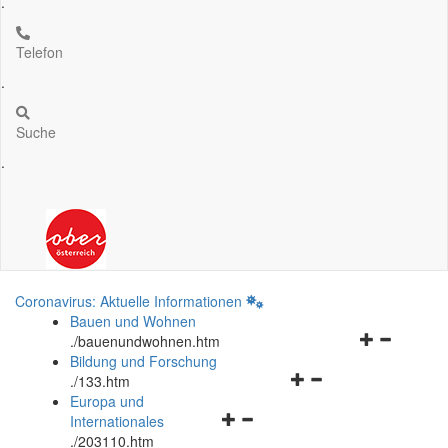
.
Telefon
.
Suche
.
Coronavirus: Aktuelle Informationen
Bauen und Wohnen
Navigationsm
.
/bauenundwohnen.htm
öffnen
Bildung und Forschung
Navigationsmenü
und
.
/133.htm
öffnen
schließen
Europa und
Navigationsmenü
und
Internationales
öffnen
schließen
.
/203110.htm