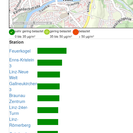
Quellen:
DORIS
,
basemap.at
sehr gering belastet
gering belastet
belastet
0 bis 35 µg/m³
35 bis 50 µg/m³
> 50 µg/m³
Station
Feuerkogel
Enns-Kristein
3
Linz-Neue
Welt
Gallneukirchen
3
Braunau
Zentrum
Linz-24er-
Turm
Linz-
Römerberg