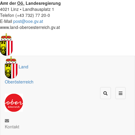
Amt der
Oö.
Landesregierung
4021 Linz • Landhausplatz 1
Telefon (+43 732) 77 20-0
E-Mail
post@ooe.gv.at
www.land-oberoesterreich.gv.at
Land
Oberösterreich
Kontakt