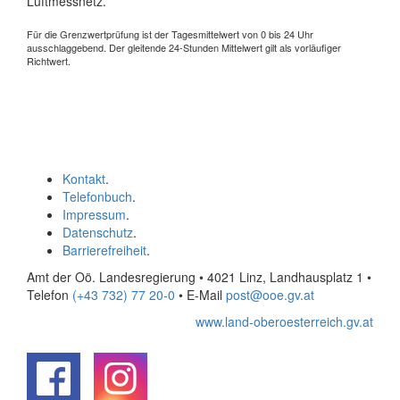
Luftmessnetz.
Für die Grenzwertprüfung ist der Tagesmittelwert von 0 bis 24 Uhr
ausschlaggebend. Der gleitende 24-Stunden Mittelwert gilt als vorläufiger
Richtwert.
Kontakt
.
Telefonbuch
.
Impressum
.
Datenschutz
.
Barrierefreiheit
.
Amt der Oö. Landesregierung • 4021 Linz, Landhausplatz 1
•
Telefon
(+43 732) 77 20-0
• E-Mail
post@ooe.gv.at
www.land-oberoesterreich.gv.at