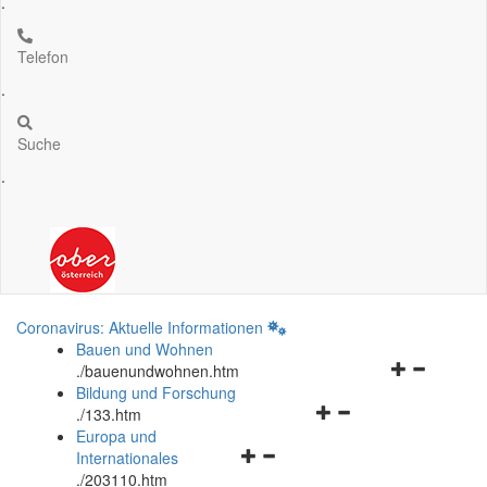
.
Telefon
.
Suche
.
Coronavirus: Aktuelle Informationen
Bauen und Wohnen
Navigationsm
.
/bauenundwohnen.htm
öffnen
Bildung und Forschung
Navigationsmenü
und
.
/133.htm
öffnen
schließen
Europa und
Navigationsmenü
und
Internationales
öffnen
schließen
.
/203110.htm