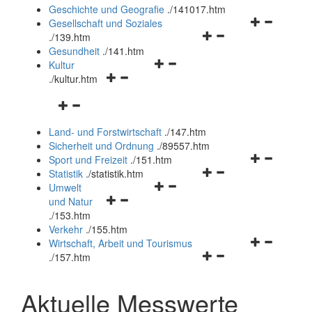
und
Geschichte und Geografie
.
/141017.htm
schließen
Navigationsm
Gesellschaft und Soziales
Navigationsmenü
öffnen
.
/139.htm
öffnen
und
Gesundheit
.
/141.htm
Navigationsmenü
und
schließen
Kultur
Navigationsmenü
öffnen
schließen
.
/kultur.htm
öffnen
und
Navigationsmenü
und
schließen
öffnen
schließen
Land- und Forstwirtschaft
.
/147.htm
und
Sicherheit und Ordnung
.
/89557.htm
schließen
Navigationsm
Sport und Freizeit
.
/151.htm
Navigationsmenü
öffnen
Statistik
.
/statistik.htm
Navigationsmenü
öffnen
und
Umwelt
Navigationsmenü
öffnen
und
schließen
und Natur
öffnen
und
schließen
.
/153.htm
und
schließen
Verkehr
.
/155.htm
schließen
Navigationsm
Wirtschaft, Arbeit und Tourismus
Navigationsmenü
öffnen
.
/157.htm
öffnen
und
und
schließen
Aktuelle Messwerte
schließen