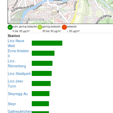
Quellen:
DORIS
,
basemap.at
sehr gering belastet
gering belastet
belastet
0 bis 35 µg/m³
35 bis 50 µg/m³
> 50 µg/m³
Station
Linz-Neue
Welt
Enns-Kristein
3
Linz-
Römerberg
Linz-Stadtpark
Linz-24er-
Turm
Steyregg-Au
Steyr
Gallneukirchen