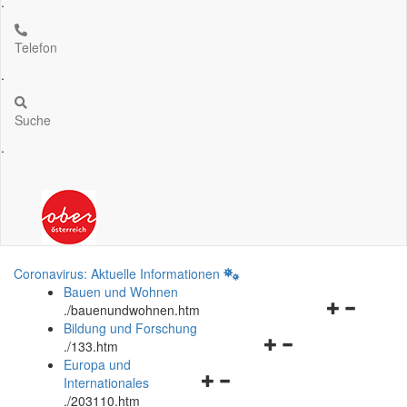
.
Telefon
.
Suche
.
Coronavirus: Aktuelle Informationen
Bauen und Wohnen
Navigationsm
.
/bauenundwohnen.htm
öffnen
Bildung und Forschung
Navigationsmenü
und
.
/133.htm
öffnen
schließen
Europa und
Navigationsmenü
und
Internationales
öffnen
schließen
.
/203110.htm