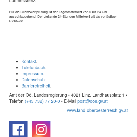
Luftmessnetz.
Für die Grenzwertprüfung ist der Tagesmittelwert von 0 bis 24 Uhr
ausschlaggebend. Der gleitende 24-Stunden Mittelwert gilt als vorläufiger
Richtwert.
Kontakt
.
Telefonbuch
.
Impressum
.
Datenschutz
.
Barrierefreiheit
.
Amt der Oö. Landesregierung • 4021 Linz, Landhausplatz 1
•
Telefon
(+43 732) 77 20-0
• E-Mail
post@ooe.gv.at
www.land-oberoesterreich.gv.at