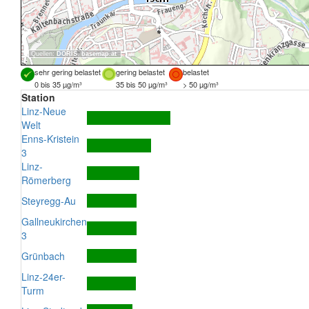
Quellen:
DORIS
,
basemap.at
sehr gering belastet
gering belastet
belastet
0 bis 35 µg/m³
35 bis 50 µg/m³
> 50 µg/m³
Station
Linz-Neue
Welt
Enns-Kristein
3
Linz-
Römerberg
Steyregg-Au
Gallneukirchen
3
Grünbach
Linz-24er-
Turm