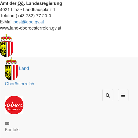
Amt der
Oö.
Landesregierung
4021 Linz • Landhausplatz 1
Telefon (+43 732) 77 20-0
E-Mail
post@ooe.gv.at
www.land-oberoesterreich.gv.at
Land
Oberösterreich
Kontakt