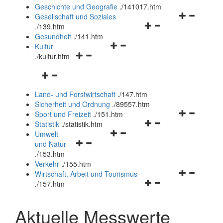
und
Geschichte und Geografie
.
/141017.htm
schließen
Navigationsm
Gesellschaft und Soziales
Navigationsmenü
öffnen
.
/139.htm
öffnen
und
Gesundheit
.
/141.htm
Navigationsmenü
und
schließen
Kultur
Navigationsmenü
öffnen
schließen
.
/kultur.htm
öffnen
und
Navigationsmenü
und
schließen
öffnen
schließen
Land- und Forstwirtschaft
.
/147.htm
und
Sicherheit und Ordnung
.
/89557.htm
schließen
Navigationsm
Sport und Freizeit
.
/151.htm
Navigationsmenü
öffnen
Statistik
.
/statistik.htm
Navigationsmenü
öffnen
und
Umwelt
Navigationsmenü
öffnen
und
schließen
und Natur
öffnen
und
schließen
.
/153.htm
und
schließen
Verkehr
.
/155.htm
schließen
Navigationsm
Wirtschaft, Arbeit und Tourismus
Navigationsmenü
öffnen
.
/157.htm
öffnen
und
und
schließen
Aktuelle Messwerte
schließen