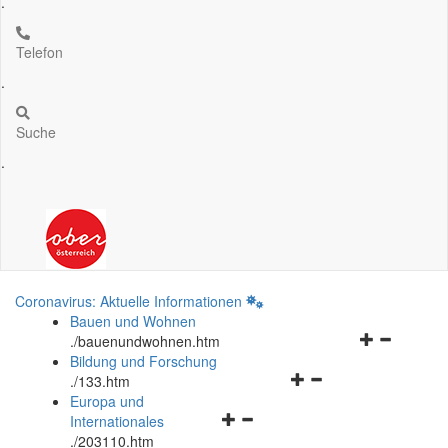
.
Telefon
.
Suche
.
Coronavirus: Aktuelle Informationen
Bauen und Wohnen
Navigationsm
.
/bauenundwohnen.htm
öffnen
Bildung und Forschung
Navigationsmenü
und
.
/133.htm
öffnen
schließen
Europa und
Navigationsmenü
und
Internationales
öffnen
schließen
.
/203110.htm