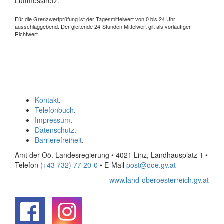
Luftmessnetz.
Für die Grenzwertprüfung ist der Tagesmittelwert von 0 bis 24 Uhr
ausschlaggebend. Der gleitende 24-Stunden Mittelwert gilt als vorläufiger
Richtwert.
Kontakt
.
Telefonbuch
.
Impressum
.
Datenschutz
.
Barrierefreiheit
.
Amt der Oö. Landesregierung • 4021 Linz, Landhausplatz 1
•
Telefon
(+43 732) 77 20-0
• E-Mail
post@ooe.gv.at
www.land-oberoesterreich.gv.at