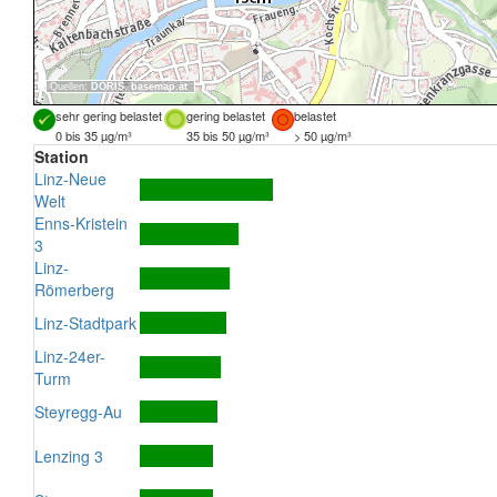
Quellen:
DORIS
,
basemap.at
sehr gering belastet
gering belastet
belastet
0 bis 35 µg/m³
35 bis 50 µg/m³
> 50 µg/m³
Station
Linz-Neue
Welt
Enns-Kristein
3
Linz-
Römerberg
Linz-Stadtpark
Linz-24er-
Turm
Steyregg-Au
Lenzing 3