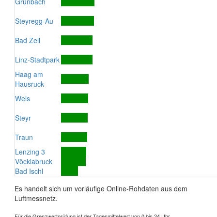
Grünbach
Steyregg-Au
Bad Zell
Linz-Stadtpark
Haag am
Hausruck
Wels
Steyr
Traun
Lenzing 3
Vöcklabruck
Bad Ischl
Es handelt sich um vorläufige Online-Rohdaten aus dem
Luftmessnetz.
Für die Grenzwertprüfung ist der Tagesmittelwert von 0 bis 24 Uhr