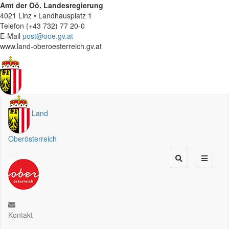
Amt der
Oö.
Landesregierung
4021 Linz • Landhausplatz 1
Telefon (+43 732) 77 20-0
E-Mail
post@ooe.gv.at
www.land-oberoesterreich.gv.at
Land
Oberösterreich
Kontakt