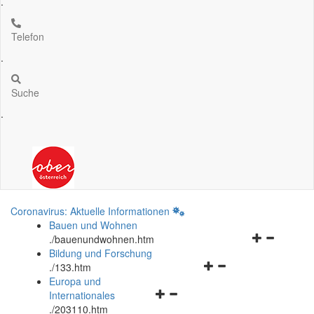
.
Telefon
.
Suche
.
Coronavirus: Aktuelle Informationen
Bauen und Wohnen
Navigationsm
.
/bauenundwohnen.htm
öffnen
Bildung und Forschung
Navigationsmenü
und
.
/133.htm
öffnen
schließen
Europa und
Navigationsmenü
und
Internationales
öffnen
schließen
.
/203110.htm