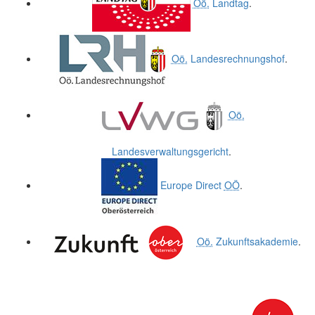
Oö.
Landtag
.
Oö.
Landesrechnungshof
.
Oö.
Landesverwaltungsgericht
.
Europe Direct
OÖ
.
Oö.
Zukunftsakademie
.