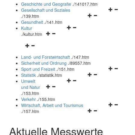
und
Geschichte und Geografie
.
/141017.htm
schließen
Navigationsm
Gesellschaft und Soziales
Navigationsmenü
öffnen
.
/139.htm
öffnen
und
Gesundheit
.
/141.htm
Navigationsmenü
und
schließen
Kultur
Navigationsmenü
öffnen
schließen
.
/kultur.htm
öffnen
und
Navigationsmenü
und
schließen
öffnen
schließen
Land- und Forstwirtschaft
.
/147.htm
und
Sicherheit und Ordnung
.
/89557.htm
schließen
Navigationsm
Sport und Freizeit
.
/151.htm
Navigationsmenü
öffnen
Statistik
.
/statistik.htm
Navigationsmenü
öffnen
und
Umwelt
Navigationsmenü
öffnen
und
schließen
und Natur
öffnen
und
schließen
.
/153.htm
und
schließen
Verkehr
.
/155.htm
schließen
Navigationsm
Wirtschaft, Arbeit und Tourismus
Navigationsmenü
öffnen
.
/157.htm
öffnen
und
und
schließen
Aktuelle Messwerte
schließen