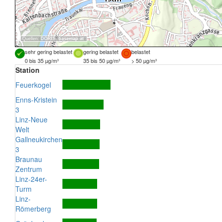
Quellen:
DORIS
,
basemap.at
sehr gering belastet
gering belastet
belastet
0 bis 35 µg/m³
35 bis 50 µg/m³
> 50 µg/m³
Station
Feuerkogel
Enns-Kristein
3
Linz-Neue
Welt
Gallneukirchen
3
Braunau
Zentrum
Linz-24er-
Turm
Linz-
Römerberg