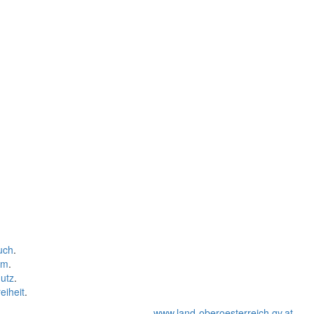
uch
.
um
.
utz
.
eiheit
.
www.land-oberoesterreich.gv.at