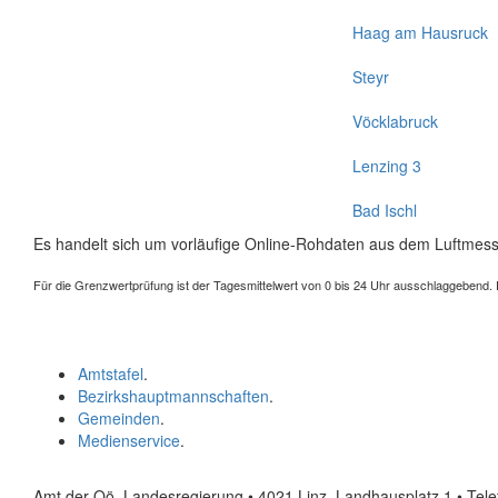
Haag am Hausruck
Steyr
Vöcklabruck
Lenzing 3
Bad Ischl
Es handelt sich um vorläufige Online-Rohdaten aus dem Luftmess
Für die Grenzwertprüfung ist der Tagesmittelwert von 0 bis 24 Uhr ausschlaggebend. Der
Amtstafel
.
Bezirkshauptmannschaften
.
Gemeinden
.
Medienservice
.
Amt der Oö. Landesregierung • 4021 Linz, Landhausplatz 1
• Tel