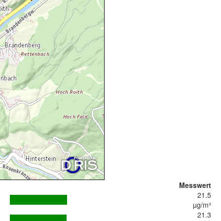
Messwert
21.5
µg/m³
21.3