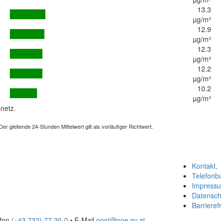
13.3
µg/m³
12.9
µg/m³
12.3
µg/m³
12.2
µg/m³
10.2
µg/m³
netz.
 gleitende 24-Stunden Mittelwert gilt als vorläufiger Richtwert.
Kontakt
.
Telefonb
Impress
Datensch
Barrierefr
efon
(+43 732) 77 20-0
• E-Mail
post@ooe.gv.at