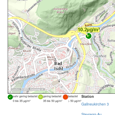
Quellen:
DORIS
,
basemap.at
Station
sehr gering belastet
gering belastet
belastet
0 bis 35 µg/m³
35 bis 50 µg/m³
> 50 µg/m³
Gallneukirchen 3
Steyregg-Au