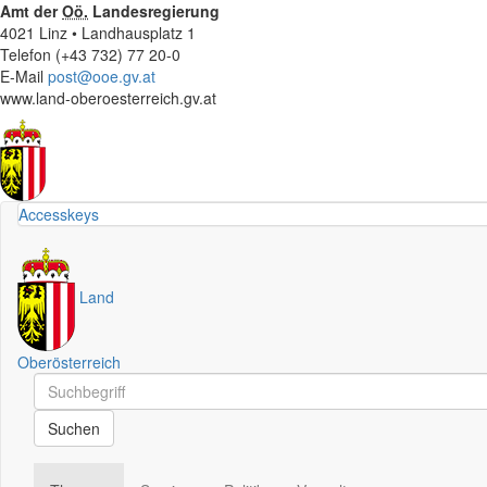
Amt der
Oö.
Landesregierung
4021 Linz • Landhausplatz 1
Telefon (+43 732) 77 20-0
E-Mail
post@ooe.gv.at
www.land-oberoesterreich.gv.at
Accesskeys
Land
Oberösterreich
Schnellsuche
Schnellsuche
Suchen