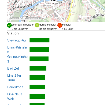
Quellen:
DORIS
,
basemap.at
sehr gering belastet
gering belastet
belastet
0 bis 35 µg/m³
35 bis 50 µg/m³
> 50 µg/m³
Station
Steyregg-Au
Enns-Kristein
3
Gallneukirchen
3
Bad Zell
Linz-24er-
Turm
Feuerkogel
Linz-Neue
Welt