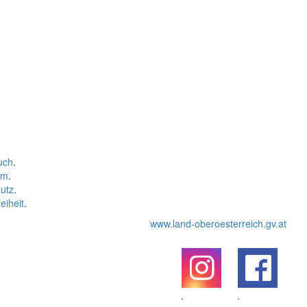
uch
.
um
.
utz
.
eiheit
.
www.land-oberoesterreich.gv.at
.
.