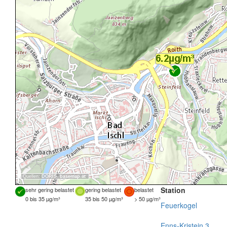
Quellen:
DORIS
,
basemap.at
Station
sehr gering belastet
gering belastet
belastet
0 bis 35 µg/m³
35 bis 50 µg/m³
> 50 µg/m³
Feuerkogel
Enns-Kristein 3