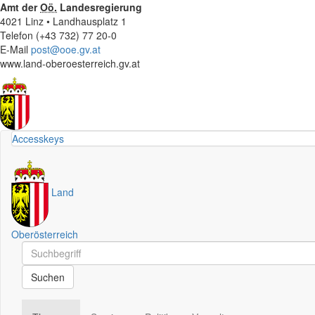
Amt der
Oö.
Landesregierung
4021 Linz • Landhausplatz 1
Telefon (+43 732) 77 20-0
E-Mail
post@ooe.gv.at
www.land-oberoesterreich.gv.at
Accesskeys
Land
Oberösterreich
Schnellsuche
Schnellsuche
Suchen