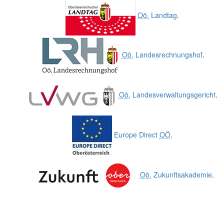
Oö.
Landtag
.
Oö.
Landesrechnungshof
.
Oö.
Landesverwaltungsgericht
.
Europe Direct
OÖ
.
Oö.
Zukunftsakademie
.