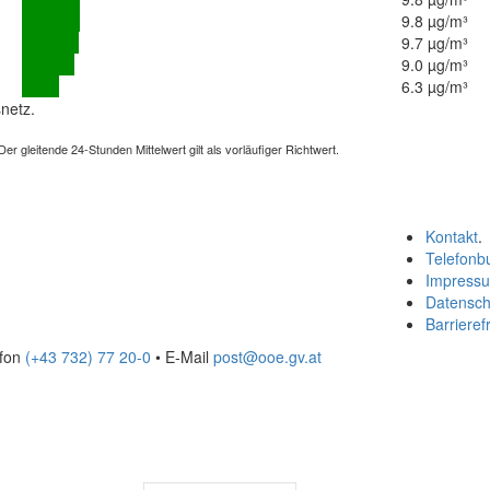
9.8 µg/m³
9.7 µg/m³
9.0 µg/m³
6.3 µg/m³
netz.
 gleitende 24-Stunden Mittelwert gilt als vorläufiger Richtwert.
Kontakt
.
Telefonb
Impress
Datensch
Barrierefr
efon
(+43 732) 77 20-0
• E-Mail
post@ooe.gv.at