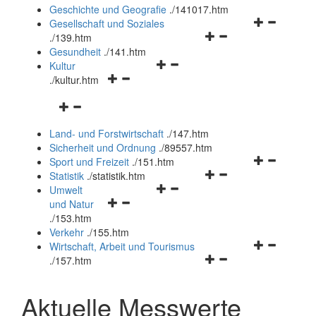
und
Geschichte und Geografie
.
/141017.htm
schließen
Navigationsm
Gesellschaft und Soziales
Navigationsmenü
öffnen
.
/139.htm
öffnen
und
Gesundheit
.
/141.htm
Navigationsmenü
und
schließen
Kultur
Navigationsmenü
öffnen
schließen
.
/kultur.htm
öffnen
und
Navigationsmenü
und
schließen
öffnen
schließen
Land- und Forstwirtschaft
.
/147.htm
und
Sicherheit und Ordnung
.
/89557.htm
schließen
Navigationsm
Sport und Freizeit
.
/151.htm
Navigationsmenü
öffnen
Statistik
.
/statistik.htm
Navigationsmenü
öffnen
und
Umwelt
Navigationsmenü
öffnen
und
schließen
und Natur
öffnen
und
schließen
.
/153.htm
und
schließen
Verkehr
.
/155.htm
schließen
Navigationsm
Wirtschaft, Arbeit und Tourismus
Navigationsmenü
öffnen
.
/157.htm
öffnen
und
und
schließen
Aktuelle Messwerte
schließen