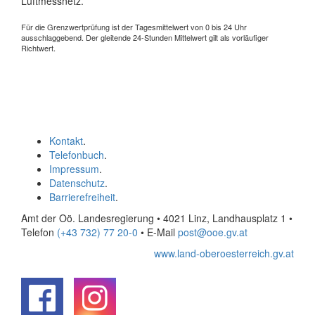
Luftmessnetz.
Für die Grenzwertprüfung ist der Tagesmittelwert von 0 bis 24 Uhr
ausschlaggebend. Der gleitende 24-Stunden Mittelwert gilt als vorläufiger
Richtwert.
Kontakt
.
Telefonbuch
.
Impressum
.
Datenschutz
.
Barrierefreiheit
.
Amt der Oö. Landesregierung • 4021 Linz, Landhausplatz 1
•
Telefon
(+43 732) 77 20-0
• E-Mail
post@ooe.gv.at
www.land-oberoesterreich.gv.at