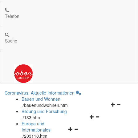
.
Telefon
.
Suche
.
Coronavirus: Aktuelle Informationen
Bauen und Wohnen
Navigationsm
.
/bauenundwohnen.htm
öffnen
Bildung und Forschung
Navigationsmenü
und
.
/133.htm
öffnen
schließen
Europa und
Navigationsmenü
und
Internationales
öffnen
schließen
.
/203110.htm