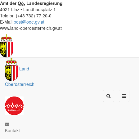
Amt der
Oö.
Landesregierung
4021 Linz • Landhausplatz 1
Telefon (+43 732) 77 20-0
E-Mail
post@ooe.gv.at
www.land-oberoesterreich.gv.at
Land
Oberösterreich
Kontakt