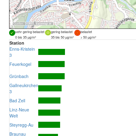
Quellen:
DORIS
,
basemap.at
sehr gering belastet
gering belastet
belastet
0 bis 35 µg/m³
35 bis 50 µg/m³
> 50 µg/m³
Station
Enns-Kristein
3
Feuerkogel
Grünbach
Gallneukirchen
3
Bad Zell
Linz-Neue
Welt
Steyregg-Au
Braunau