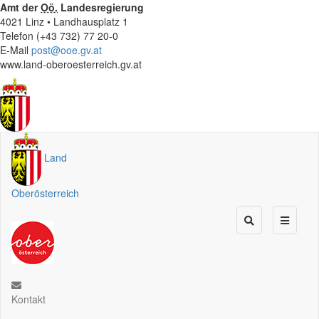
Amt der
Oö.
Landesregierung
4021 Linz • Landhausplatz 1
Telefon (+43 732) 77 20-0
E-Mail
post@ooe.gv.at
www.land-oberoesterreich.gv.at
Land
Oberösterreich
Kontakt