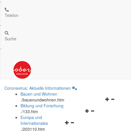
.
Telefon
.
Suche
.
Coronavirus: Aktuelle Informationen
Bauen und Wohnen
Navigationsm
.
/bauenundwohnen.htm
öffnen
Bildung und Forschung
Navigationsmenü
und
.
/133.htm
öffnen
schließen
Europa und
Navigationsmenü
und
Internationales
öffnen
schließen
.
/203110.htm