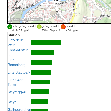
Quellen:
DORIS
,
basemap.at
sehr gering belastet
gering belastet
belastet
0 bis 35 µg/m³
35 bis 50 µg/m³
> 50 µg/m³
Station
Linz-Neue
Welt
Enns-Kristein
3
Linz-
Römerberg
Linz-Stadtpark
Linz-24er-
Turm
Steyregg-Au
Steyr
Gallneukirchen