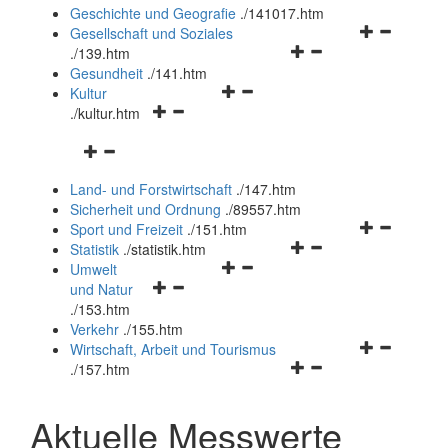
und
Geschichte und Geografie
.
/141017.htm
schließen
Navigationsm
Gesellschaft und Soziales
Navigationsmenü
öffnen
.
/139.htm
öffnen
und
Gesundheit
.
/141.htm
Navigationsmenü
und
schließen
Kultur
Navigationsmenü
öffnen
schließen
.
/kultur.htm
öffnen
und
Navigationsmenü
und
schließen
öffnen
schließen
Land- und Forstwirtschaft
.
/147.htm
und
Sicherheit und Ordnung
.
/89557.htm
schließen
Navigationsm
Sport und Freizeit
.
/151.htm
Navigationsmenü
öffnen
Statistik
.
/statistik.htm
Navigationsmenü
öffnen
und
Umwelt
Navigationsmenü
öffnen
und
schließen
und Natur
öffnen
und
schließen
.
/153.htm
und
schließen
Verkehr
.
/155.htm
schließen
Navigationsm
Wirtschaft, Arbeit und Tourismus
Navigationsmenü
öffnen
.
/157.htm
öffnen
und
und
schließen
Aktuelle Messwerte
schließen