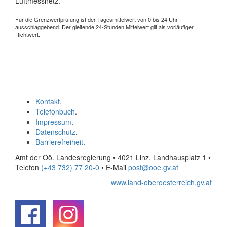
Luftmessnetz.
Für die Grenzwertprüfung ist der Tagesmittelwert von 0 bis 24 Uhr
ausschlaggebend. Der gleitende 24-Stunden Mittelwert gilt als vorläufiger
Richtwert.
Kontakt
.
Telefonbuch
.
Impressum
.
Datenschutz
.
Barrierefreiheit
.
Amt der Oö. Landesregierung • 4021 Linz, Landhausplatz 1
•
Telefon
(+43 732) 77 20-0
• E-Mail
post@ooe.gv.at
www.land-oberoesterreich.gv.at