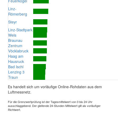
Feuerkogel
Linz-
Römerberg
Steyr
Linz-Stadtpark
Wels
Braunau
Zentrum
Vöcklabruck
Haag am
Hausruck
Bad Ischl
Lenzing 3
Traun
Es handelt sich um vorläufige Online-Rohdaten aus dem
Luftmessnetz.
Für die Grenzwertprüfung ist der Tagesmittelwert von 0 bis 24 Uhr
ausschlaggebend. Der gleitende 24-Stunden Mittelwert gilt als vorläufiger
Richtwert.