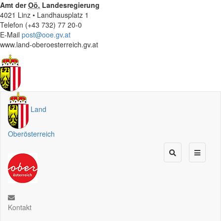
Amt der
Oö.
Landesregierung
4021 Linz • Landhausplatz 1
Telefon (+43 732) 77 20-0
E-Mail
post@ooe.gv.at
www.land-oberoesterreich.gv.at
Land
Oberösterreich
Kontakt