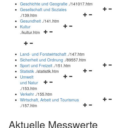
und
Geschichte und Geografie
.
/141017.htm
schließen
Navigationsm
Gesellschaft und Soziales
Navigationsmenü
öffnen
.
/139.htm
öffnen
und
Gesundheit
.
/141.htm
Navigationsmenü
und
schließen
Kultur
Navigationsmenü
öffnen
schließen
.
/kultur.htm
öffnen
und
Navigationsmenü
und
schließen
öffnen
schließen
Land- und Forstwirtschaft
.
/147.htm
und
Sicherheit und Ordnung
.
/89557.htm
schließen
Navigationsm
Sport und Freizeit
.
/151.htm
Navigationsmenü
öffnen
Statistik
.
/statistik.htm
Navigationsmenü
öffnen
und
Umwelt
Navigationsmenü
öffnen
und
schließen
und Natur
öffnen
und
schließen
.
/153.htm
und
schließen
Verkehr
.
/155.htm
schließen
Navigationsm
Wirtschaft, Arbeit und Tourismus
Navigationsmenü
öffnen
.
/157.htm
öffnen
und
und
schließen
Aktuelle Messwerte
schließen