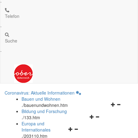
.
Telefon
.
Suche
.
Coronavirus: Aktuelle Informationen
Bauen und Wohnen
Navigationsm
.
/bauenundwohnen.htm
öffnen
Bildung und Forschung
Navigationsmenü
und
.
/133.htm
öffnen
schließen
Europa und
Navigationsmenü
und
Internationales
öffnen
schließen
.
/203110.htm