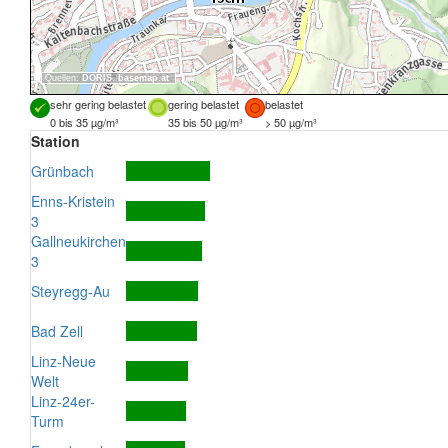
Quellen:
DORIS
,
basemap.at
sehr gering belastet
gering belastet
belastet
0 bis 35 µg/m³
35 bis 50 µg/m³
> 50 µg/m³
Station
Grünbach
Enns-Kristein
3
Gallneukirchen
3
Steyregg-Au
Bad Zell
Linz-Neue
Welt
Linz-24er-
Turm