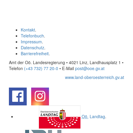
Kontakt
.
Telefonbuch
.
Impressum
.
Datenschutz
.
Barrierefreiheit
.
Amt der Oö. Landesregierung • 4021 Linz, Landhausplatz 1
•
Telefon
(+43 732) 77 20-0
• E-Mail
post@ooe.gv.at
www.land-oberoesterreich.gv.at
.
.
Oö.
Landtag
.