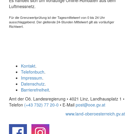
Es handelt sich um vorläufige Online-Rohdaten aus dem
Luftmessnetz.
Für die Grenzwertprüfung ist der Tagesmittelwert von 0 bis 24 Uhr
ausschlaggebend. Der gleitende 24-Stunden Mittelwert gilt als vorläufiger
Richtwert.
Kontakt
.
Telefonbuch
.
Impressum
.
Datenschutz
.
Barrierefreiheit
.
Amt der Oö. Landesregierung • 4021 Linz, Landhausplatz 1
•
Telefon
(+43 732) 77 20-0
• E-Mail
post@ooe.gv.at
www.land-oberoesterreich.gv.at