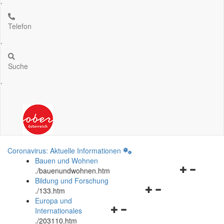
.
Telefon
.
Suche
.
Coronavirus: Aktuelle Informationen
Bauen und Wohnen
Navigationsm
.
/bauenundwohnen.htm
öffnen
Bildung und Forschung
Navigationsmenü
und
.
/133.htm
öffnen
schließen
Europa und
Navigationsmenü
und
Internationales
öffnen
schließen
.
/203110.htm