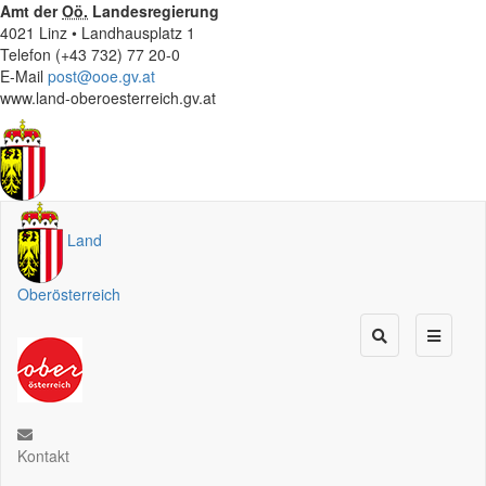
Amt der
Oö.
Landesregierung
4021 Linz • Landhausplatz 1
Telefon (+43 732) 77 20-0
E-Mail
post@ooe.gv.at
www.land-oberoesterreich.gv.at
Land
Oberösterreich
Kontakt