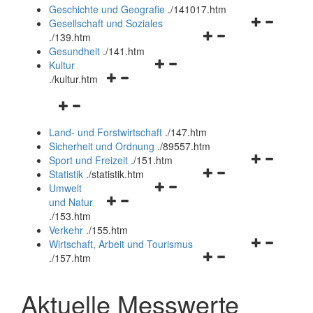
und
Geschichte und Geografie
.
/141017.htm
schließen
Navigationsm
Gesellschaft und Soziales
Navigationsmenü
öffnen
.
/139.htm
öffnen
und
Gesundheit
.
/141.htm
Navigationsmenü
und
schließen
Kultur
Navigationsmenü
öffnen
schließen
.
/kultur.htm
öffnen
und
Navigationsmenü
und
schließen
öffnen
schließen
Land- und Forstwirtschaft
.
/147.htm
und
Sicherheit und Ordnung
.
/89557.htm
schließen
Navigationsm
Sport und Freizeit
.
/151.htm
Navigationsmenü
öffnen
Statistik
.
/statistik.htm
Navigationsmenü
öffnen
und
Umwelt
Navigationsmenü
öffnen
und
schließen
und Natur
öffnen
und
schließen
.
/153.htm
und
schließen
Verkehr
.
/155.htm
schließen
Navigationsm
Wirtschaft, Arbeit und Tourismus
Navigationsmenü
öffnen
.
/157.htm
öffnen
und
und
schließen
Aktuelle Messwerte
schließen