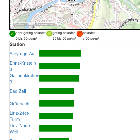
Quellen:
DORIS
,
basemap.at
sehr gering belastet
gering belastet
belastet
0 bis 35 µg/m³
35 bis 50 µg/m³
> 50 µg/m³
Station
Steyregg-Au
Enns-Kristein
3
Gallneukirchen
3
Bad Zell
Grünbach
Linz-24er-
Turm
Linz-Neue
Welt