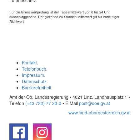
Luftmessnetz.
Für die Grenzwertprüfung ist der Tagesmittelwert von 0 bis 24 Uhr
ausschlaggebend. Der gleitende 24-Stunden Mittelwert gilt als vorläufiger
Richtwert.
Kontakt
.
Telefonbuch
.
Impressum
.
Datenschutz
.
Barrierefreiheit
.
Amt der Oö. Landesregierung • 4021 Linz, Landhausplatz 1
•
Telefon
(+43 732) 77 20-0
• E-Mail
post@ooe.gv.at
www.land-oberoesterreich.gv.at