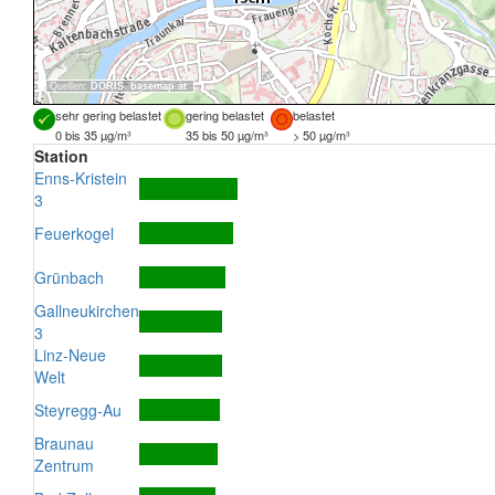
Quellen:
DORIS
,
basemap.at
sehr gering belastet
gering belastet
belastet
0 bis 35 µg/m³
35 bis 50 µg/m³
> 50 µg/m³
Station
Enns-Kristein
3
Feuerkogel
Grünbach
Gallneukirchen
3
Linz-Neue
Welt
Steyregg-Au
Braunau
Zentrum