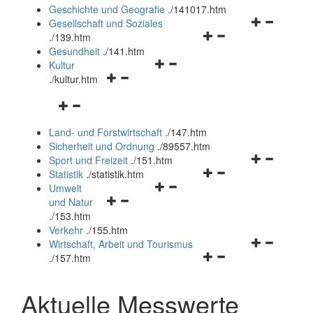
und
Geschichte und Geografie
.
/141017.htm
schließen
Navigationsm
Gesellschaft und Soziales
Navigationsmenü
öffnen
.
/139.htm
öffnen
und
Gesundheit
.
/141.htm
Navigationsmenü
und
schließen
Kultur
Navigationsmenü
öffnen
schließen
.
/kultur.htm
öffnen
und
Navigationsmenü
und
schließen
öffnen
schließen
Land- und Forstwirtschaft
.
/147.htm
und
Sicherheit und Ordnung
.
/89557.htm
schließen
Navigationsm
Sport und Freizeit
.
/151.htm
Navigationsmenü
öffnen
Statistik
.
/statistik.htm
Navigationsmenü
öffnen
und
Umwelt
Navigationsmenü
öffnen
und
schließen
und Natur
öffnen
und
schließen
.
/153.htm
und
schließen
Verkehr
.
/155.htm
schließen
Navigationsm
Wirtschaft, Arbeit und Tourismus
Navigationsmenü
öffnen
.
/157.htm
öffnen
und
und
schließen
Aktuelle Messwerte
schließen