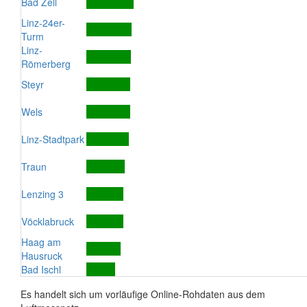
Bad Zell
Linz-24er-
Turm
Linz-
Römerberg
Steyr
Wels
Linz-Stadtpark
Traun
Lenzing 3
Vöcklabruck
Haag am
Hausruck
Bad Ischl
Es handelt sich um vorläufige Online-Rohdaten aus dem