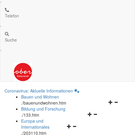
.
Telefon
.
Suche
.
Coronavirus: Aktuelle Informationen
Bauen und Wohnen
Navigationsm
.
/bauenundwohnen.htm
öffnen
Bildung und Forschung
Navigationsmenü
und
.
/133.htm
öffnen
schließen
Europa und
Navigationsmenü
und
Internationales
öffnen
schließen
.
/203110.htm