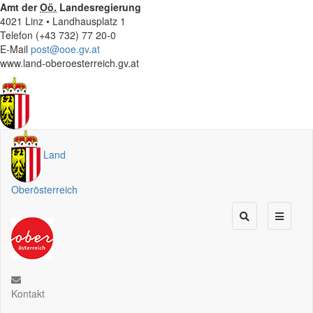
Amt der
Oö.
Landesregierung
4021 Linz • Landhausplatz 1
Telefon (+43 732) 77 20-0
E-Mail
post@ooe.gv.at
www.land-oberoesterreich.gv.at
Land
Oberösterreich
Kontakt