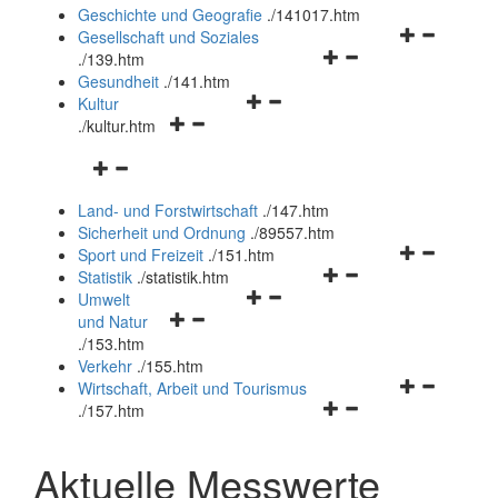
und
Geschichte und Geografie
.
/141017.htm
schließen
Navigationsm
Gesellschaft und Soziales
Navigationsmenü
öffnen
.
/139.htm
öffnen
und
Gesundheit
.
/141.htm
Navigationsmenü
und
schließen
Kultur
Navigationsmenü
öffnen
schließen
.
/kultur.htm
öffnen
und
Navigationsmenü
und
schließen
öffnen
schließen
Land- und Forstwirtschaft
.
/147.htm
und
Sicherheit und Ordnung
.
/89557.htm
schließen
Navigationsm
Sport und Freizeit
.
/151.htm
Navigationsmenü
öffnen
Statistik
.
/statistik.htm
Navigationsmenü
öffnen
und
Umwelt
Navigationsmenü
öffnen
und
schließen
und Natur
öffnen
und
schließen
.
/153.htm
und
schließen
Verkehr
.
/155.htm
schließen
Navigationsm
Wirtschaft, Arbeit und Tourismus
Navigationsmenü
öffnen
.
/157.htm
öffnen
und
und
schließen
Aktuelle Messwerte
schließen