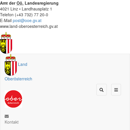
Amt der
Oö.
Landesregierung
4021 Linz • Landhausplatz 1
Telefon (+43 732) 77 20-0
E-Mail
post@ooe.gv.at
www.land-oberoesterreich.gv.at
Land
Oberösterreich
Kontakt