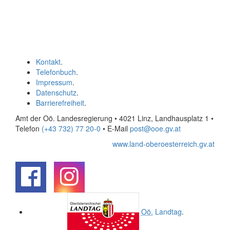
Kontakt
.
Telefonbuch
.
Impressum
.
Datenschutz
.
Barrierefreiheit
.
Amt der Oö. Landesregierung • 4021 Linz, Landhausplatz 1
•
Telefon
(+43 732) 77 20-0
• E-Mail
post@ooe.gv.at
www.land-oberoesterreich.gv.at
.
.
Oö.
Landtag
.