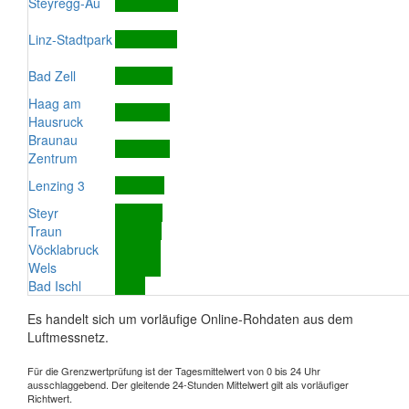
Steyregg-Au
Linz-Stadtpark
Bad Zell
Haag am
Hausruck
Braunau
Zentrum
Lenzing 3
Steyr
Traun
Vöcklabruck
Wels
Bad Ischl
Es handelt sich um vorläufige Online-Rohdaten aus dem
Luftmessnetz.
Für die Grenzwertprüfung ist der Tagesmittelwert von 0 bis 24 Uhr
ausschlaggebend. Der gleitende 24-Stunden Mittelwert gilt als vorläufiger
Richtwert.