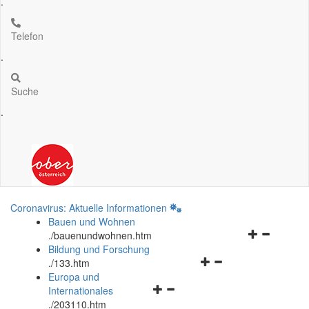
.
Telefon
.
Suche
.
Coronavirus: Aktuelle Informationen
Bauen und Wohnen
Navigationsm
.
/bauenundwohnen.htm
öffnen
Bildung und Forschung
Navigationsmenü
und
.
/133.htm
öffnen
schließen
Europa und
Navigationsmenü
und
Internationales
öffnen
schließen
.
/203110.htm