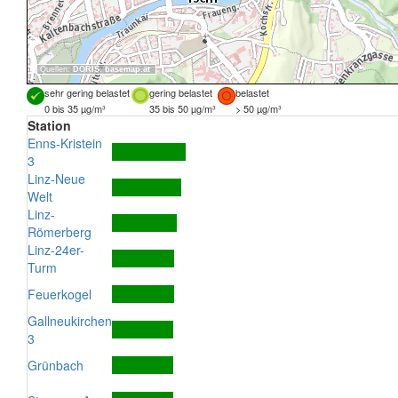
Quellen:
DORIS
,
basemap.at
sehr gering belastet
gering belastet
belastet
0 bis 35 µg/m³
35 bis 50 µg/m³
> 50 µg/m³
Station
Enns-Kristein
3
Linz-Neue
Welt
Linz-
Römerberg
Linz-24er-
Turm
Feuerkogel
Gallneukirchen
3
Grünbach