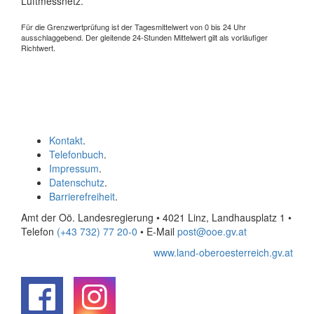
Luftmessnetz.
Für die Grenzwertprüfung ist der Tagesmittelwert von 0 bis 24 Uhr
ausschlaggebend. Der gleitende 24-Stunden Mittelwert gilt als vorläufiger
Richtwert.
Kontakt
.
Telefonbuch
.
Impressum
.
Datenschutz
.
Barrierefreiheit
.
Amt der Oö. Landesregierung • 4021 Linz, Landhausplatz 1
•
Telefon
(+43 732) 77 20-0
• E-Mail
post@ooe.gv.at
www.land-oberoesterreich.gv.at