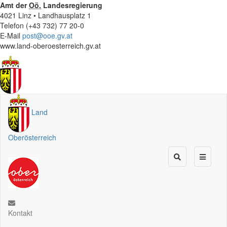
Amt der
Oö.
Landesregierung
4021 Linz • Landhausplatz 1
Telefon (+43 732) 77 20-0
E-Mail
post@ooe.gv.at
www.land-oberoesterreich.gv.at
Land
Oberösterreich
Kontakt