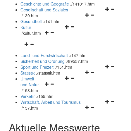
und
Geschichte und Geografie
.
/141017.htm
schließen
Navigationsm
Gesellschaft und Soziales
Navigationsmenü
öffnen
.
/139.htm
öffnen
und
Gesundheit
.
/141.htm
Navigationsmenü
und
schließen
Kultur
Navigationsmenü
öffnen
schließen
.
/kultur.htm
öffnen
und
Navigationsmenü
und
schließen
öffnen
schließen
Land- und Forstwirtschaft
.
/147.htm
und
Sicherheit und Ordnung
.
/89557.htm
schließen
Navigationsm
Sport und Freizeit
.
/151.htm
Navigationsmenü
öffnen
Statistik
.
/statistik.htm
Navigationsmenü
öffnen
und
Umwelt
Navigationsmenü
öffnen
und
schließen
und Natur
öffnen
und
schließen
.
/153.htm
und
schließen
Verkehr
.
/155.htm
schließen
Navigationsm
Wirtschaft, Arbeit und Tourismus
Navigationsmenü
öffnen
.
/157.htm
öffnen
und
und
schließen
Aktuelle Messwerte
schließen