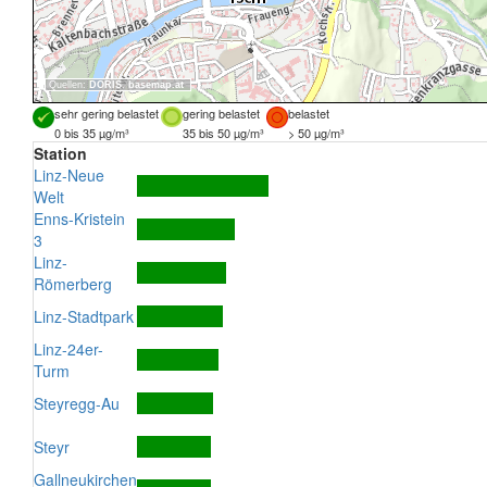
Quellen:
DORIS
,
basemap.at
sehr gering belastet
gering belastet
belastet
0 bis 35 µg/m³
35 bis 50 µg/m³
> 50 µg/m³
Station
Linz-Neue
Welt
Enns-Kristein
3
Linz-
Römerberg
Linz-Stadtpark
Linz-24er-
Turm
Steyregg-Au
Steyr
Gallneukirchen