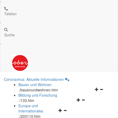
.
Telefon
.
Suche
.
Coronavirus: Aktuelle Informationen
Bauen und Wohnen
Navigationsm
.
/bauenundwohnen.htm
öffnen
Bildung und Forschung
Navigationsmenü
und
.
/133.htm
öffnen
schließen
Europa und
Navigationsmenü
und
Internationales
öffnen
schließen
.
/203110.htm