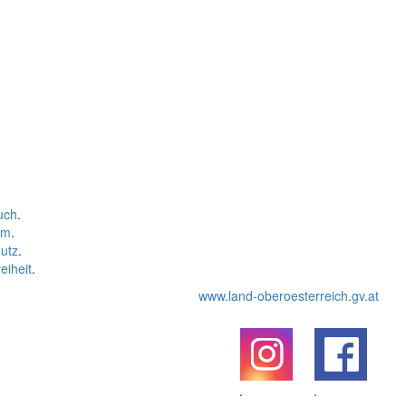
uch
.
um
.
utz
.
eiheit
.
www.land-oberoesterreich.gv.at
.
.