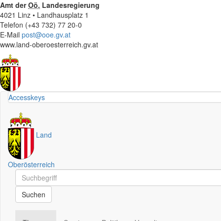
Amt der
Oö.
Landesregierung
4021 Linz • Landhausplatz 1
Telefon (+43 732) 77 20-0
E-Mail
post@ooe.gv.at
www.land-oberoesterreich.gv.at
Accesskeys
Land
Oberösterreich
Schnellsuche
Schnellsuche
Suchen