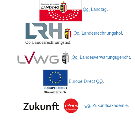
Oö.
Landtag
.
Oö.
Landesrechnungshof
.
Oö.
Landesverwaltungsgericht
.
Europe Direct
OÖ
.
Oö.
Zukunftsakademie
.