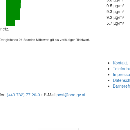
9.5 µg/m³
9.3 µg/m³
9.2 µg/m³
5.7 µg/m³
netz.
 gleitende 24-Stunden Mittelwert gilt als vorläufiger Richtwert.
Kontakt
.
Telefonb
Impress
Datensch
Barrierefr
efon
(+43 732) 77 20-0
• E-Mail
post@ooe.gv.at