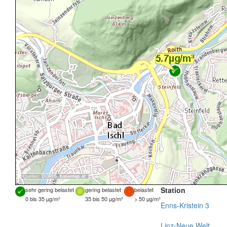
Quellen:
DORIS
,
basemap.at
Station
sehr gering belastet
gering belastet
belastet
0 bis 35 µg/m³
35 bis 50 µg/m³
> 50 µg/m³
Enns-Kristein 3
Linz-Neue Welt