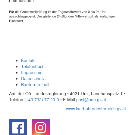
Luftmessnetz.
Für die Grenzwertprüfung ist der Tagesmittelwert von 0 bis 24 Uhr
ausschlaggebend. Der gleitende 24-Stunden Mittelwert gilt als vorläufiger
Richtwert.
Kontakt
.
Telefonbuch
.
Impressum
.
Datenschutz
.
Barrierefreiheit
.
Amt der Oö. Landesregierung • 4021 Linz, Landhausplatz 1
•
Telefon
(+43 732) 77 20-0
• E-Mail
post@ooe.gv.at
www.land-oberoesterreich.gv.at