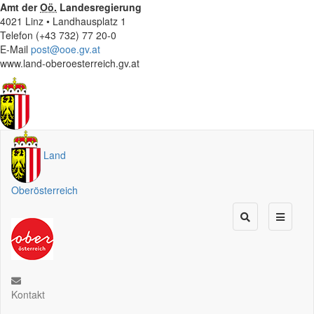
Amt der
Oö.
Landesregierung
4021 Linz • Landhausplatz 1
Telefon (+43 732) 77 20-0
E-Mail
post@ooe.gv.at
www.land-oberoesterreich.gv.at
Land
Oberösterreich
Kontakt