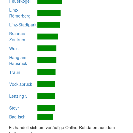
Feuerkogel
Linz-
Römerberg
Linz-Stadtpark
Braunau
Zentrum
Wels
Haag am
Hausruck
Traun
Vöcklabruck
Lenzing 3
Steyr
Bad Ischl
Es handelt sich um vorläufige Online-Rohdaten aus dem