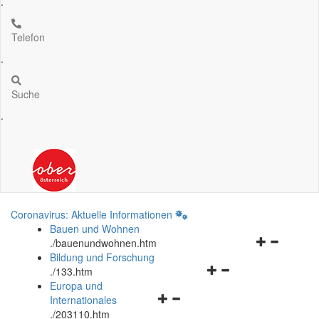
.
Telefon
.
Suche
.
Coronavirus: Aktuelle Informationen
Bauen und Wohnen
Navigationsm
.
/bauenundwohnen.htm
öffnen
Bildung und Forschung
Navigationsmenü
und
.
/133.htm
öffnen
schließen
Europa und
Navigationsmenü
und
Internationales
öffnen
schließen
.
/203110.htm