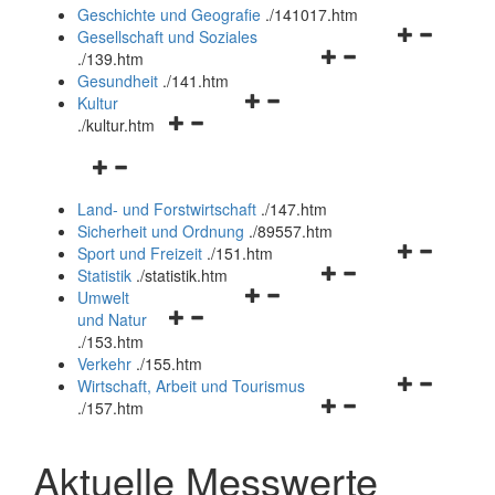
und
Geschichte und Geografie
.
/141017.htm
schließen
Navigationsm
Gesellschaft und Soziales
Navigationsmenü
öffnen
.
/139.htm
öffnen
und
Gesundheit
.
/141.htm
Navigationsmenü
und
schließen
Kultur
Navigationsmenü
öffnen
schließen
.
/kultur.htm
öffnen
und
Navigationsmenü
und
schließen
öffnen
schließen
Land- und Forstwirtschaft
.
/147.htm
und
Sicherheit und Ordnung
.
/89557.htm
schließen
Navigationsm
Sport und Freizeit
.
/151.htm
Navigationsmenü
öffnen
Statistik
.
/statistik.htm
Navigationsmenü
öffnen
und
Umwelt
Navigationsmenü
öffnen
und
schließen
und Natur
öffnen
und
schließen
.
/153.htm
und
schließen
Verkehr
.
/155.htm
schließen
Navigationsm
Wirtschaft, Arbeit und Tourismus
Navigationsmenü
öffnen
.
/157.htm
öffnen
und
und
schließen
Aktuelle Messwerte
schließen