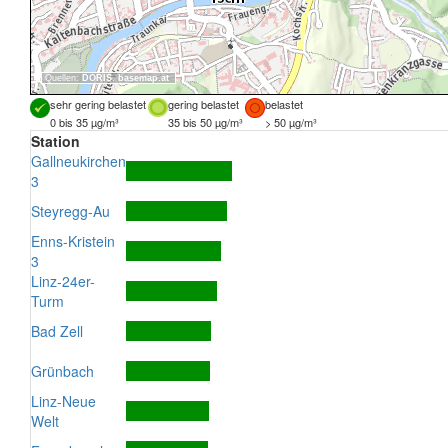
Quellen:
DORIS
,
basemap.at
sehr gering belastet
gering belastet
belastet
0 bis 35 µg/m³
35 bis 50 µg/m³
> 50 µg/m³
Station
Gallneukirchen
3
Steyregg-Au
Enns-Kristein
3
Linz-24er-
Turm
Bad Zell
Grünbach
Linz-Neue
Welt