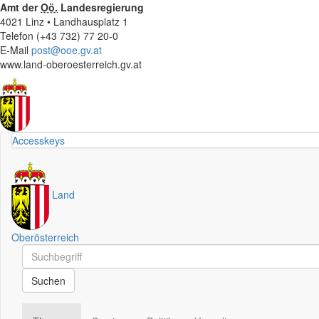
Amt der
Oö.
Landesregierung
4021 Linz • Landhausplatz 1
Telefon (+43 732) 77 20-0
E-Mail
post@ooe.gv.at
www.land-oberoesterreich.gv.at
Accesskeys
Land
Oberösterreich
Schnellsuche
Schnellsuche
Suchen