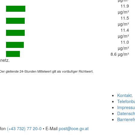
11.9
µg/m³
11.5
µg/m³
11.4
µg/m³
11.0
µg/m³
8.6 µg/m³
netz.
 gleitende 24-Stunden Mittelwert gilt als vorläufiger Richtwert.
Kontakt
.
Telefonb
Impress
Datensch
Barrierefr
efon
(+43 732) 77 20-0
• E-Mail
post@ooe.gv.at