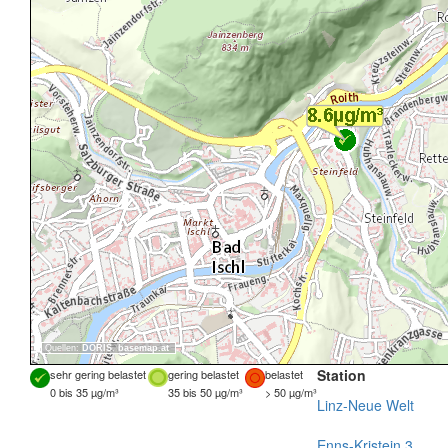
Quellen:
DORIS
,
basemap.at
Station
sehr gering belastet
gering belastet
belastet
0 bis 35 µg/m³
35 bis 50 µg/m³
> 50 µg/m³
Linz-Neue Welt
Enns-Kristein 3