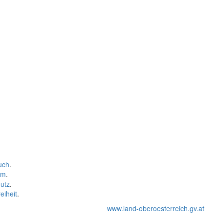
uch
.
um
.
utz
.
eiheit
.
www.land-oberoesterreich.gv.at