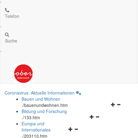
.
Telefon
.
Suche
.
Coronavirus: Aktuelle Informationen
Bauen und Wohnen
Navigationsm
.
/bauenundwohnen.htm
öffnen
Bildung und Forschung
Navigationsmenü
und
.
/133.htm
öffnen
schließen
Europa und
Navigationsmenü
und
Internationales
öffnen
schließen
.
/203110.htm