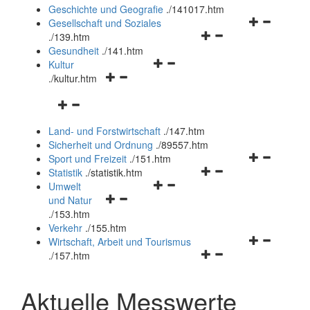
und
Geschichte und Geografie
.
/141017.htm
schließen
Navigationsm
Gesellschaft und Soziales
Navigationsmenü
öffnen
.
/139.htm
öffnen
und
Gesundheit
.
/141.htm
Navigationsmenü
und
schließen
Kultur
Navigationsmenü
öffnen
schließen
.
/kultur.htm
öffnen
und
Navigationsmenü
und
schließen
öffnen
schließen
Land- und Forstwirtschaft
.
/147.htm
und
Sicherheit und Ordnung
.
/89557.htm
schließen
Navigationsm
Sport und Freizeit
.
/151.htm
Navigationsmenü
öffnen
Statistik
.
/statistik.htm
Navigationsmenü
öffnen
und
Umwelt
Navigationsmenü
öffnen
und
schließen
und Natur
öffnen
und
schließen
.
/153.htm
und
schließen
Verkehr
.
/155.htm
schließen
Navigationsm
Wirtschaft, Arbeit und Tourismus
Navigationsmenü
öffnen
.
/157.htm
öffnen
und
und
schließen
Aktuelle Messwerte
schließen