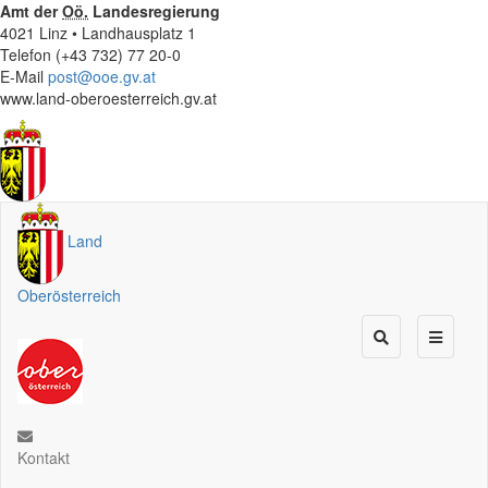
Amt der
Oö.
Landesregierung
4021 Linz • Landhausplatz 1
Telefon (+43 732) 77 20-0
E-Mail
post@ooe.gv.at
www.land-oberoesterreich.gv.at
Land
Oberösterreich
Kontakt