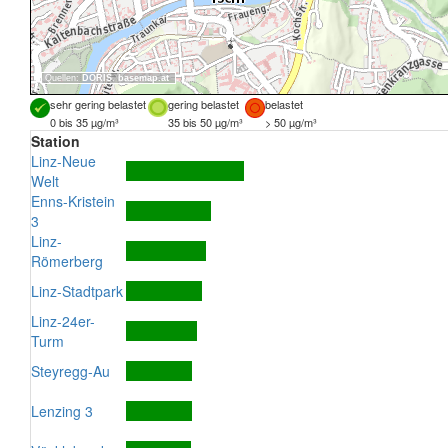
Quellen:
DORIS
,
basemap.at
sehr gering belastet
gering belastet
belastet
0 bis 35 µg/m³
35 bis 50 µg/m³
> 50 µg/m³
Station
Linz-Neue
Welt
Enns-Kristein
3
Linz-
Römerberg
Linz-Stadtpark
Linz-24er-
Turm
Steyregg-Au
Lenzing 3