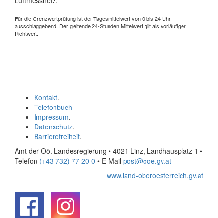
Luftmessnetz.
Für die Grenzwertprüfung ist der Tagesmittelwert von 0 bis 24 Uhr
ausschlaggebend. Der gleitende 24-Stunden Mittelwert gilt als vorläufiger
Richtwert.
Kontakt
.
Telefonbuch
.
Impressum
.
Datenschutz
.
Barrierefreiheit
.
Amt der Oö. Landesregierung • 4021 Linz, Landhausplatz 1
•
Telefon
(+43 732) 77 20-0
• E-Mail
post@ooe.gv.at
www.land-oberoesterreich.gv.at