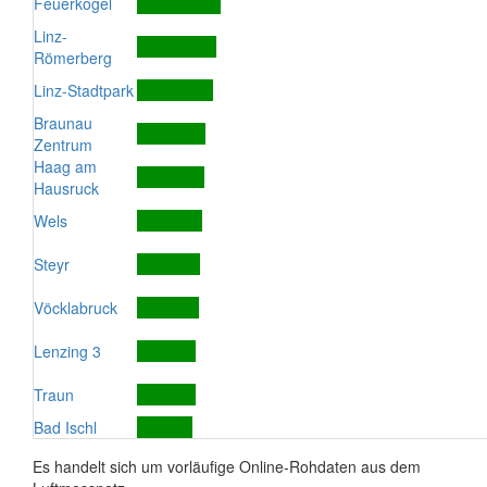
Feuerkogel
Linz-
Römerberg
Linz-Stadtpark
Braunau
Zentrum
Haag am
Hausruck
Wels
Steyr
Vöcklabruck
Lenzing 3
Traun
Bad Ischl
Es handelt sich um vorläufige Online-Rohdaten aus dem