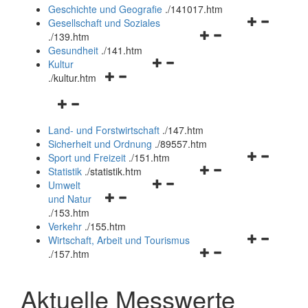
und
Geschichte und Geografie
.
/141017.htm
schließen
Navigationsm
Gesellschaft und Soziales
Navigationsmenü
öffnen
.
/139.htm
öffnen
und
Gesundheit
.
/141.htm
Navigationsmenü
und
schließen
Kultur
Navigationsmenü
öffnen
schließen
.
/kultur.htm
öffnen
und
Navigationsmenü
und
schließen
öffnen
schließen
Land- und Forstwirtschaft
.
/147.htm
und
Sicherheit und Ordnung
.
/89557.htm
schließen
Navigationsm
Sport und Freizeit
.
/151.htm
Navigationsmenü
öffnen
Statistik
.
/statistik.htm
Navigationsmenü
öffnen
und
Umwelt
Navigationsmenü
öffnen
und
schließen
und Natur
öffnen
und
schließen
.
/153.htm
und
schließen
Verkehr
.
/155.htm
schließen
Navigationsm
Wirtschaft, Arbeit und Tourismus
Navigationsmenü
öffnen
.
/157.htm
öffnen
und
und
schließen
Aktuelle Messwerte
schließen