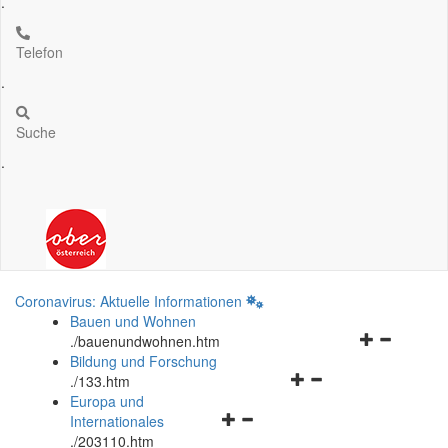
.
Telefon
.
Suche
.
Coronavirus: Aktuelle Informationen
Bauen und Wohnen
Navigationsm
.
/bauenundwohnen.htm
öffnen
Bildung und Forschung
Navigationsmenü
und
.
/133.htm
öffnen
schließen
Europa und
Navigationsmenü
und
Internationales
öffnen
schließen
.
/203110.htm