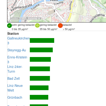
Quellen:
DORIS
,
basemap.at
sehr gering belastet
gering belastet
belastet
0 bis 35 µg/m³
35 bis 50 µg/m³
> 50 µg/m³
Station
Gallneukirchen
3
Steyregg-Au
Enns-Kristein
3
Linz-24er-
Turm
Bad Zell
Linz-Neue
Welt
Grünbach