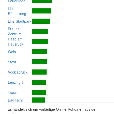
Feuerkogel
Linz-
Römerberg
Linz-Stadtpark
Braunau
Zentrum
Haag am
Hausruck
Wels
Steyr
Vöcklabruck
Lenzing 3
Traun
Bad Ischl
Es handelt sich um vorläufige Online-Rohdaten aus dem