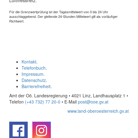
Luftmessnetz.
Für die Grenzwertprüfung ist der Tagesmittelwert von 0 bis 24 Uhr
ausschlaggebend. Der gleitende 24-Stunden Mittelwert gilt als vorläufiger
Richtwert.
Kontakt
.
Telefonbuch
.
Impressum
.
Datenschutz
.
Barrierefreiheit
.
Amt der Oö. Landesregierung • 4021 Linz, Landhausplatz 1
•
Telefon
(+43 732) 77 20-0
• E-Mail
post@ooe.gv.at
www.land-oberoesterreich.gv.at