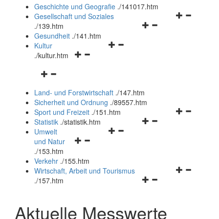
und
Geschichte und Geografie
.
/141017.htm
schließen
Navigationsm
Gesellschaft und Soziales
Navigationsmenü
öffnen
.
/139.htm
öffnen
und
Gesundheit
.
/141.htm
Navigationsmenü
und
schließen
Kultur
Navigationsmenü
öffnen
schließen
.
/kultur.htm
öffnen
und
Navigationsmenü
und
schließen
öffnen
schließen
Land- und Forstwirtschaft
.
/147.htm
und
Sicherheit und Ordnung
.
/89557.htm
schließen
Navigationsm
Sport und Freizeit
.
/151.htm
Navigationsmenü
öffnen
Statistik
.
/statistik.htm
Navigationsmenü
öffnen
und
Umwelt
Navigationsmenü
öffnen
und
schließen
und Natur
öffnen
und
schließen
.
/153.htm
und
schließen
Verkehr
.
/155.htm
schließen
Navigationsm
Wirtschaft, Arbeit und Tourismus
Navigationsmenü
öffnen
.
/157.htm
öffnen
und
und
schließen
Aktuelle Messwerte
schließen