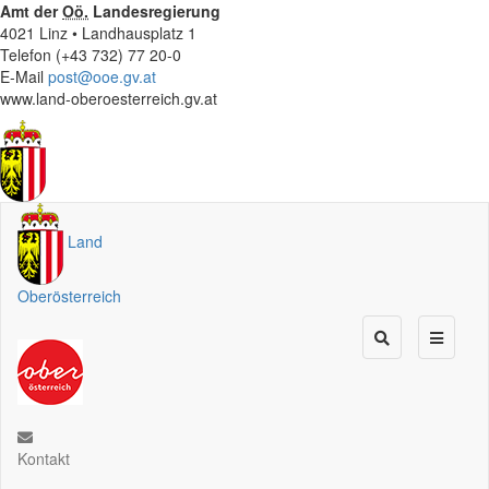
Amt der
Oö.
Landesregierung
4021 Linz • Landhausplatz 1
Telefon (+43 732) 77 20-0
E-Mail
post@ooe.gv.at
www.land-oberoesterreich.gv.at
Land
Oberösterreich
Kontakt