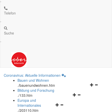
.
Telefon
.
Suche
.
Coronavirus: Aktuelle Informationen
Bauen und Wohnen
Navigationsm
.
/bauenundwohnen.htm
öffnen
Bildung und Forschung
Navigationsmenü
und
.
/133.htm
öffnen
schließen
Europa und
Navigationsmenü
und
Internationales
öffnen
schließen
.
/203110.htm