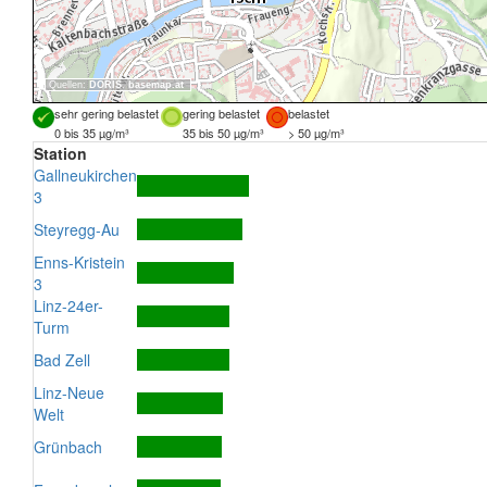
Quellen:
DORIS
,
basemap.at
sehr gering belastet
gering belastet
belastet
0 bis 35 µg/m³
35 bis 50 µg/m³
> 50 µg/m³
Station
Gallneukirchen
3
Steyregg-Au
Enns-Kristein
3
Linz-24er-
Turm
Bad Zell
Linz-Neue
Welt
Grünbach