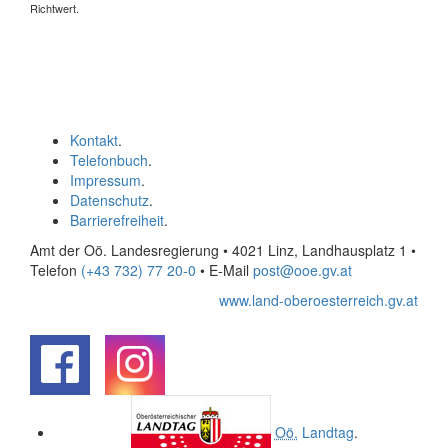
Richtwert.
Kontakt
.
Telefonbuch
.
Impressum
.
Datenschutz
.
Barrierefreiheit
.
Amt der Oö. Landesregierung • 4021 Linz, Landhausplatz 1
•
Telefon
(+43 732) 77 20-0
• E-Mail
post@ooe.gv.at
www.land-oberoesterreich.gv.at
.
.
Oö.
Landtag
.