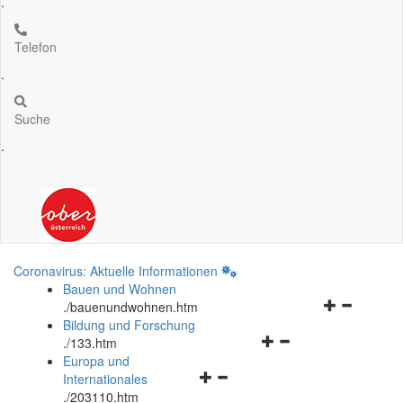
.
Telefon
.
Suche
.
Coronavirus: Aktuelle Informationen
Bauen und Wohnen
Navigationsm
.
/bauenundwohnen.htm
öffnen
Bildung und Forschung
Navigationsmenü
und
.
/133.htm
öffnen
schließen
Europa und
Navigationsmenü
und
Internationales
öffnen
schließen
.
/203110.htm