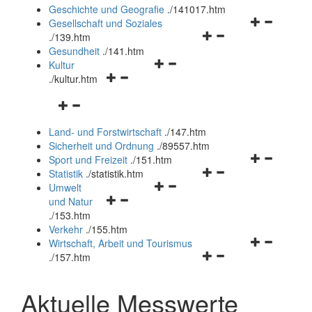
und
Geschichte und Geografie
.
/141017.htm
schließen
Navigationsm
Gesellschaft und Soziales
Navigationsmenü
öffnen
.
/139.htm
öffnen
und
Gesundheit
.
/141.htm
Navigationsmenü
und
schließen
Kultur
Navigationsmenü
öffnen
schließen
.
/kultur.htm
öffnen
und
Navigationsmenü
und
schließen
öffnen
schließen
Land- und Forstwirtschaft
.
/147.htm
und
Sicherheit und Ordnung
.
/89557.htm
schließen
Navigationsm
Sport und Freizeit
.
/151.htm
Navigationsmenü
öffnen
Statistik
.
/statistik.htm
Navigationsmenü
öffnen
und
Umwelt
Navigationsmenü
öffnen
und
schließen
und Natur
öffnen
und
schließen
.
/153.htm
und
schließen
Verkehr
.
/155.htm
schließen
Navigationsm
Wirtschaft, Arbeit und Tourismus
Navigationsmenü
öffnen
.
/157.htm
öffnen
und
und
schließen
Aktuelle Messwerte
schließen