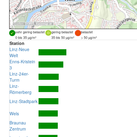
Quellen:
DORIS
,
basemap.at
sehr gering belastet
gering belastet
belastet
0 bis 35 µg/m³
35 bis 50 µg/m³
> 50 µg/m³
Station
Linz-Neue
Welt
Enns-Kristein
3
Linz-24er-
Turm
Linz-
Römerberg
Linz-Stadtpark
Wels
Braunau
Zentrum