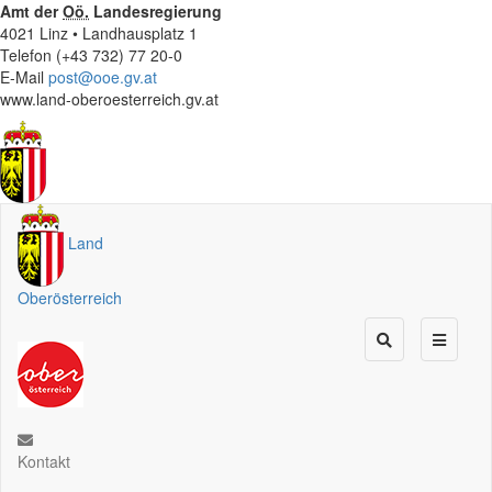
Amt der
Oö.
Landesregierung
4021 Linz • Landhausplatz 1
Telefon (+43 732) 77 20-0
E-Mail
post@ooe.gv.at
www.land-oberoesterreich.gv.at
Land
Oberösterreich
Kontakt