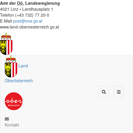
Amt der
Oö.
Landesregierung
4021 Linz • Landhausplatz 1
Telefon (+43 732) 77 20-0
E-Mail
post@ooe.gv.at
www.land-oberoesterreich.gv.at
Land
Oberösterreich
Kontakt