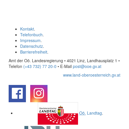
Kontakt
.
Telefonbuch
.
Impressum
.
Datenschutz
.
Barrierefreiheit
.
Amt der Oö. Landesregierung • 4021 Linz, Landhausplatz 1
•
Telefon
(+43 732) 77 20-0
• E-Mail
post@ooe.gv.at
www.land-oberoesterreich.gv.at
.
.
Oö.
Landtag
.