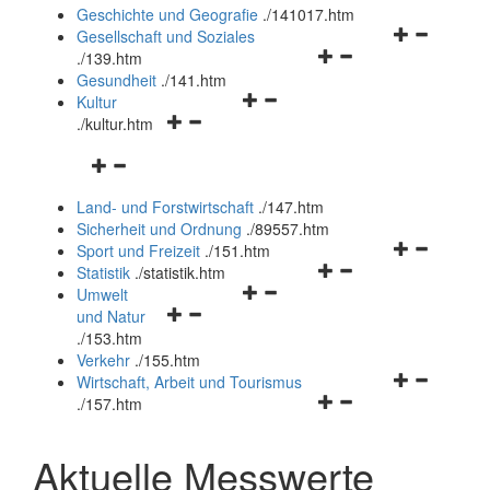
und
Geschichte und Geografie
.
/141017.htm
schließen
Navigationsm
Gesellschaft und Soziales
Navigationsmenü
öffnen
.
/139.htm
öffnen
und
Gesundheit
.
/141.htm
Navigationsmenü
und
schließen
Kultur
Navigationsmenü
öffnen
schließen
.
/kultur.htm
öffnen
und
Navigationsmenü
und
schließen
öffnen
schließen
Land- und Forstwirtschaft
.
/147.htm
und
Sicherheit und Ordnung
.
/89557.htm
schließen
Navigationsm
Sport und Freizeit
.
/151.htm
Navigationsmenü
öffnen
Statistik
.
/statistik.htm
Navigationsmenü
öffnen
und
Umwelt
Navigationsmenü
öffnen
und
schließen
und Natur
öffnen
und
schließen
.
/153.htm
und
schließen
Verkehr
.
/155.htm
schließen
Navigationsm
Wirtschaft, Arbeit und Tourismus
Navigationsmenü
öffnen
.
/157.htm
öffnen
und
und
schließen
Aktuelle Messwerte
schließen