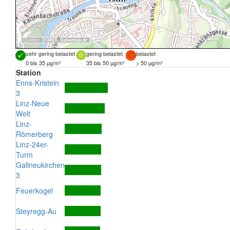
Quellen:
DORIS
,
basemap.at
sehr gering belastet
gering belastet
belastet
0 bis 35 µg/m³
35 bis 50 µg/m³
> 50 µg/m³
Station
Enns-Kristein
3
Linz-Neue
Welt
Linz-
Römerberg
Linz-24er-
Turm
Gallneukirchen
3
Feuerkogel
Steyregg-Au