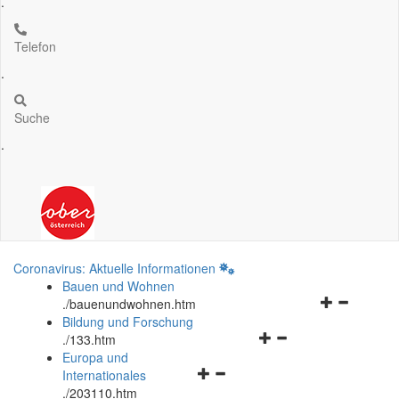
.
Telefon
.
Suche
.
Coronavirus: Aktuelle Informationen
Bauen und Wohnen
Navigationsm
.
/bauenundwohnen.htm
öffnen
Bildung und Forschung
Navigationsmenü
und
.
/133.htm
öffnen
schließen
Europa und
Navigationsmenü
und
Internationales
öffnen
schließen
.
/203110.htm