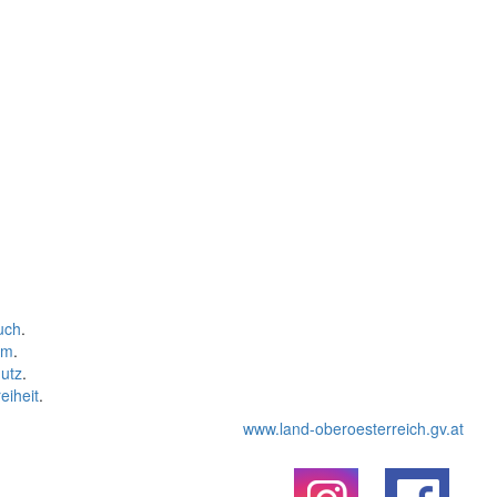
uch
.
um
.
utz
.
eiheit
.
www.land-oberoesterreich.gv.at