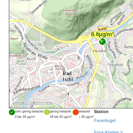
Quellen:
DORIS
,
basemap.at
Station
sehr gering belastet
gering belastet
belastet
0 bis 35 µg/m³
35 bis 50 µg/m³
> 50 µg/m³
Feuerkogel
Enns-Kristein 3