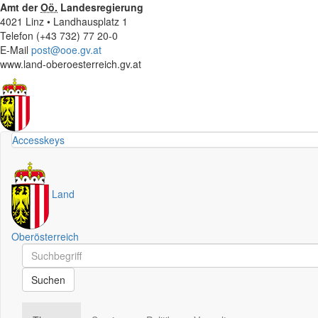
Amt der
Oö.
Landesregierung
4021 Linz • Landhausplatz 1
Telefon (+43 732) 77 20-0
E-Mail
post@ooe.gv.at
www.land-oberoesterreich.gv.at
Accesskeys
Land
Oberösterreich
Schnellsuche
Schnellsuche
Suchen