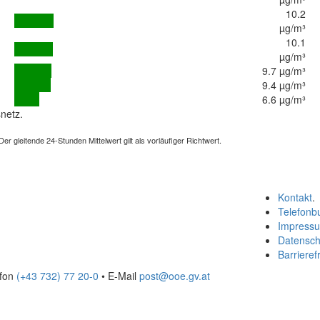
10.2
µg/m³
10.1
µg/m³
9.7 µg/m³
9.4 µg/m³
6.6 µg/m³
netz.
 gleitende 24-Stunden Mittelwert gilt als vorläufiger Richtwert.
Kontakt
.
Telefonb
Impress
Datensch
Barrierefr
efon
(+43 732) 77 20-0
• E-Mail
post@ooe.gv.at