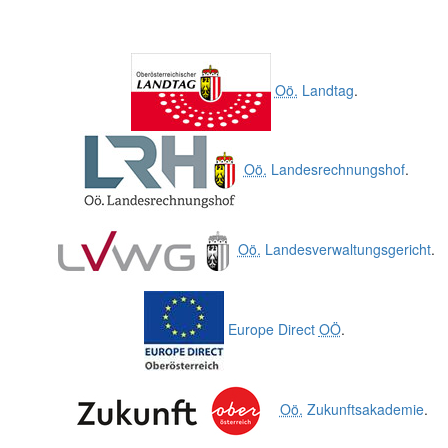
Oö.
Landtag
.
Oö.
Landesrechnungshof
.
Oö.
Landesverwaltungsgericht
.
Europe Direct
OÖ
.
Oö.
Zukunftsakademie
.