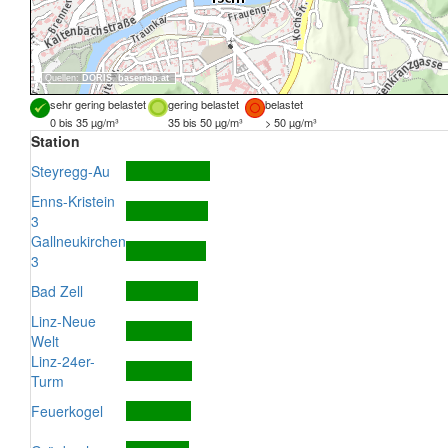
Quellen:
DORIS
,
basemap.at
sehr gering belastet
gering belastet
belastet
0 bis 35 µg/m³
35 bis 50 µg/m³
> 50 µg/m³
Station
Steyregg-Au
Enns-Kristein
3
Gallneukirchen
3
Bad Zell
Linz-Neue
Welt
Linz-24er-
Turm
Feuerkogel