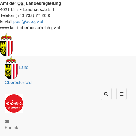
Amt der
Oö.
Landesregierung
4021 Linz • Landhausplatz 1
Telefon (+43 732) 77 20-0
E-Mail
post@ooe.gv.at
www.land-oberoesterreich.gv.at
Land
Oberösterreich
Kontakt