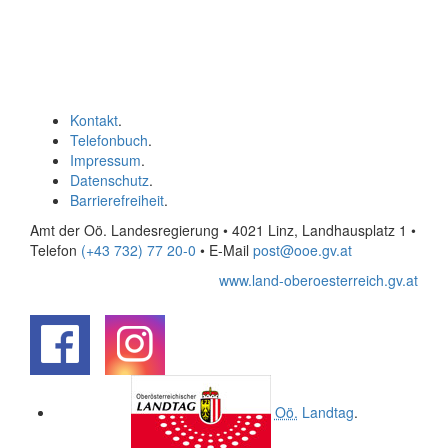
Kontakt
.
Telefonbuch
.
Impressum
.
Datenschutz
.
Barrierefreiheit
.
Amt der Oö. Landesregierung • 4021 Linz, Landhausplatz 1
•
Telefon
(+43 732) 77 20-0
• E-Mail
post@ooe.gv.at
www.land-oberoesterreich.gv.at
.
.
Oö.
Landtag
.