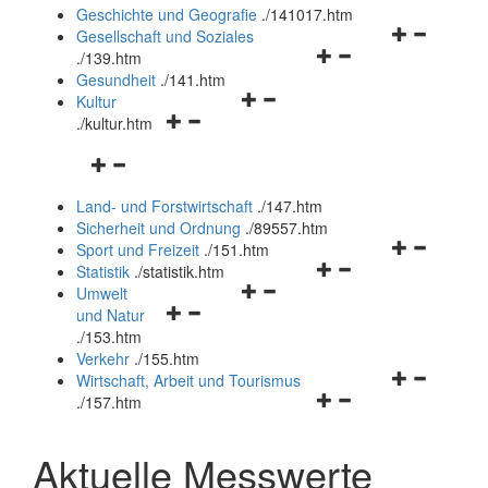
und
Geschichte und Geografie
.
/141017.htm
schließen
Navigationsm
Gesellschaft und Soziales
Navigationsmenü
öffnen
.
/139.htm
öffnen
und
Gesundheit
.
/141.htm
Navigationsmenü
und
schließen
Kultur
Navigationsmenü
öffnen
schließen
.
/kultur.htm
öffnen
und
Navigationsmenü
und
schließen
öffnen
schließen
Land- und Forstwirtschaft
.
/147.htm
und
Sicherheit und Ordnung
.
/89557.htm
schließen
Navigationsm
Sport und Freizeit
.
/151.htm
Navigationsmenü
öffnen
Statistik
.
/statistik.htm
Navigationsmenü
öffnen
und
Umwelt
Navigationsmenü
öffnen
und
schließen
und Natur
öffnen
und
schließen
.
/153.htm
und
schließen
Verkehr
.
/155.htm
schließen
Navigationsm
Wirtschaft, Arbeit und Tourismus
Navigationsmenü
öffnen
.
/157.htm
öffnen
und
und
schließen
Aktuelle Messwerte
schließen