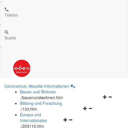
.
Telefon
.
Suche
.
Coronavirus: Aktuelle Informationen
Bauen und Wohnen
Navigationsm
.
/bauenundwohnen.htm
öffnen
Bildung und Forschung
Navigationsmenü
und
.
/133.htm
öffnen
schließen
Europa und
Navigationsmenü
und
Internationales
öffnen
schließen
.
/203110.htm