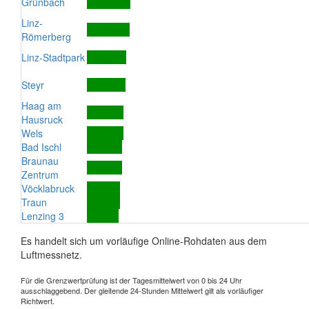
Grünbach
Linz-
Römerberg
Linz-Stadtpark
Steyr
Haag am
Hausruck
Wels
Bad Ischl
Braunau
Zentrum
Vöcklabruck
Traun
Lenzing 3
Es handelt sich um vorläufige Online-Rohdaten aus dem
Luftmessnetz.
Für die Grenzwertprüfung ist der Tagesmittelwert von 0 bis 24 Uhr
ausschlaggebend. Der gleitende 24-Stunden Mittelwert gilt als vorläufiger
Richtwert.