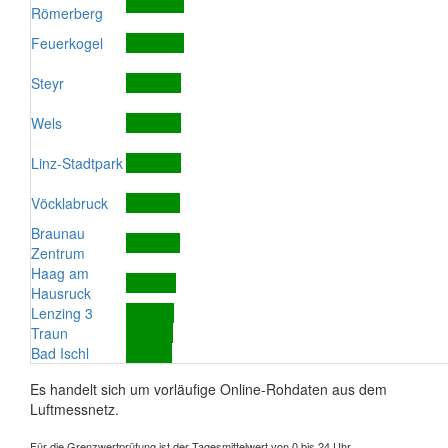
Römerberg
Feuerkogel
Steyr
Wels
Linz-Stadtpark
Vöcklabruck
Braunau
Zentrum
Haag am
Hausruck
Lenzing 3
Traun
Bad Ischl
Es handelt sich um vorläufige Online-Rohdaten aus dem
Luftmessnetz.
Für die Grenzwertprüfung ist der Tagesmittelwert von 0 bis 24 Uhr