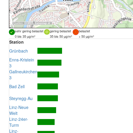
Quellen:
DORIS
,
basemap.at
sehr gering belastet
gering belastet
belastet
0 bis 35 µg/m³
35 bis 50 µg/m³
> 50 µg/m³
Station
Grünbach
Enns-Kristein
3
Gallneukirchen
3
Bad Zell
Steyregg-Au
Linz-Neue
Welt
Linz-24er-
Turm
Linz-