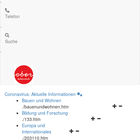
.
Telefon
.
Suche
.
Coronavirus: Aktuelle Informationen
Bauen und Wohnen
Navigationsm
.
/bauenundwohnen.htm
öffnen
Bildung und Forschung
Navigationsmenü
und
.
/133.htm
öffnen
schließen
Europa und
Navigationsmenü
und
Internationales
öffnen
schließen
.
/203110.htm