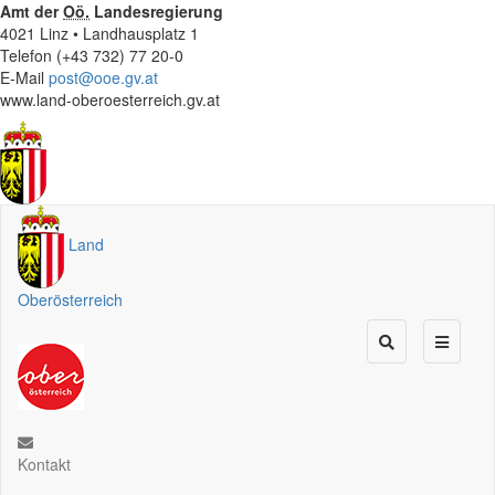
Amt der
Oö.
Landesregierung
4021 Linz • Landhausplatz 1
Telefon (+43 732) 77 20-0
E-Mail
post@ooe.gv.at
www.land-oberoesterreich.gv.at
Land
Oberösterreich
Kontakt