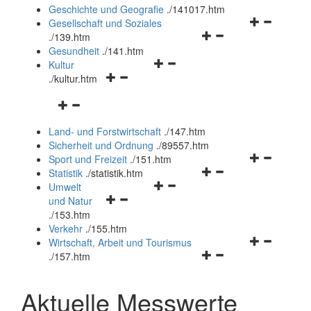
und
Geschichte und Geografie
.
/141017.htm
schließen
Navigationsm
Gesellschaft und Soziales
Navigationsmenü
öffnen
.
/139.htm
öffnen
und
Gesundheit
.
/141.htm
Navigationsmenü
und
schließen
Kultur
Navigationsmenü
öffnen
schließen
.
/kultur.htm
öffnen
und
Navigationsmenü
und
schließen
öffnen
schließen
Land- und Forstwirtschaft
.
/147.htm
und
Sicherheit und Ordnung
.
/89557.htm
schließen
Navigationsm
Sport und Freizeit
.
/151.htm
Navigationsmenü
öffnen
Statistik
.
/statistik.htm
Navigationsmenü
öffnen
und
Umwelt
Navigationsmenü
öffnen
und
schließen
und Natur
öffnen
und
schließen
.
/153.htm
und
schließen
Verkehr
.
/155.htm
schließen
Navigationsm
Wirtschaft, Arbeit und Tourismus
Navigationsmenü
öffnen
.
/157.htm
öffnen
und
und
schließen
Aktuelle Messwerte
schließen