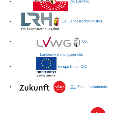
Oö.
Landtag
.
Oö.
Landesrechnungshof
.
Oö.
Landesverwaltungsgericht
.
Europe Direct
OÖ
.
Oö.
Zukunftsakademie
.