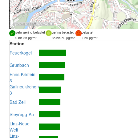
Quellen:
DORIS
,
basemap.at
sehr gering belastet
gering belastet
belastet
0 bis 35 µg/m³
35 bis 50 µg/m³
> 50 µg/m³
Station
Feuerkogel
Grünbach
Enns-Kristein
3
Gallneukirchen
3
Bad Zell
Steyregg-Au
Linz-Neue
Welt
Linz-