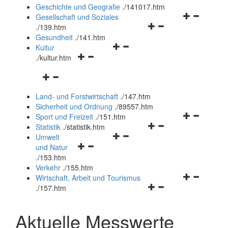
und
Geschichte und Geografie
.
/141017.htm
schließen
Navigationsm
Gesellschaft und Soziales
Navigationsmenü
öffnen
.
/139.htm
öffnen
und
Gesundheit
.
/141.htm
Navigationsmenü
und
schließen
Kultur
Navigationsmenü
öffnen
schließen
.
/kultur.htm
öffnen
und
Navigationsmenü
und
schließen
öffnen
schließen
Land- und Forstwirtschaft
.
/147.htm
und
Sicherheit und Ordnung
.
/89557.htm
schließen
Navigationsm
Sport und Freizeit
.
/151.htm
Navigationsmenü
öffnen
Statistik
.
/statistik.htm
Navigationsmenü
öffnen
und
Umwelt
Navigationsmenü
öffnen
und
schließen
und Natur
öffnen
und
schließen
.
/153.htm
und
schließen
Verkehr
.
/155.htm
schließen
Navigationsm
Wirtschaft, Arbeit und Tourismus
Navigationsmenü
öffnen
.
/157.htm
öffnen
und
und
schließen
Aktuelle Messwerte
schließen