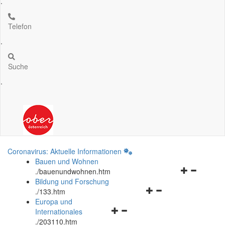
.
Telefon
.
Suche
.
Coronavirus: Aktuelle Informationen
Bauen und Wohnen
Navigationsm
.
/bauenundwohnen.htm
öffnen
Bildung und Forschung
Navigationsmenü
und
.
/133.htm
öffnen
schließen
Europa und
Navigationsmenü
und
Internationales
öffnen
schließen
.
/203110.htm