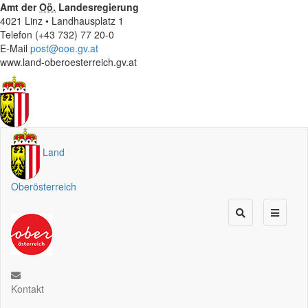
Amt der
Oö.
Landesregierung
4021 Linz • Landhausplatz 1
Telefon (+43 732) 77 20-0
E-Mail
post@ooe.gv.at
www.land-oberoesterreich.gv.at
Land
Oberösterreich
Kontakt