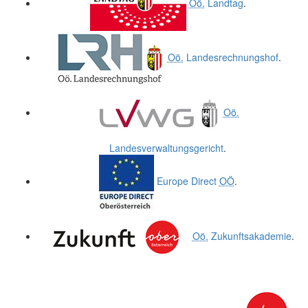
Oö.
Landtag
.
Oö.
Landesrechnungshof
.
Oö.
Landesverwaltungsgericht
.
Europe Direct
OÖ
.
Oö.
Zukunftsakademie
.