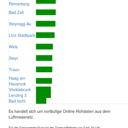
Römerberg
Bad Zell
Steyregg-Au
Linz-Stadtpark
Wels
Steyr
Traun
Haag am
Hausruck
Vöcklabruck
Lenzing 3
Bad Ischl
Es handelt sich um vorläufige Online-Rohdaten aus dem
Luftmessnetz.
Für die Grenzwertprüfung ist der Tagesmittelwert von 0 bis 24 Uhr