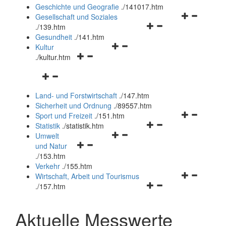
und
Geschichte und Geografie
.
/141017.htm
schließen
Navigationsm
Gesellschaft und Soziales
Navigationsmenü
öffnen
.
/139.htm
öffnen
und
Gesundheit
.
/141.htm
Navigationsmenü
und
schließen
Kultur
Navigationsmenü
öffnen
schließen
.
/kultur.htm
öffnen
und
Navigationsmenü
und
schließen
öffnen
schließen
Land- und Forstwirtschaft
.
/147.htm
und
Sicherheit und Ordnung
.
/89557.htm
schließen
Navigationsm
Sport und Freizeit
.
/151.htm
Navigationsmenü
öffnen
Statistik
.
/statistik.htm
Navigationsmenü
öffnen
und
Umwelt
Navigationsmenü
öffnen
und
schließen
und Natur
öffnen
und
schließen
.
/153.htm
und
schließen
Verkehr
.
/155.htm
schließen
Navigationsm
Wirtschaft, Arbeit und Tourismus
Navigationsmenü
öffnen
.
/157.htm
öffnen
und
und
schließen
Aktuelle Messwerte
schließen