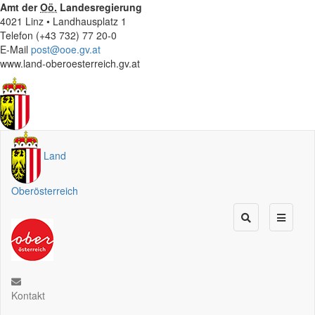
Amt der
Oö.
Landesregierung
4021 Linz • Landhausplatz 1
Telefon (+43 732) 77 20-0
E-Mail
post@ooe.gv.at
www.land-oberoesterreich.gv.at
Land
Oberösterreich
Kontakt