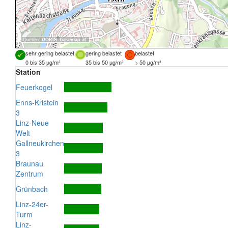
Quellen:
DORIS
,
basemap.at
sehr gering belastet
gering belastet
belastet
0 bis 35 µg/m³
35 bis 50 µg/m³
> 50 µg/m³
Station
Feuerkogel
Enns-Kristein
3
Linz-Neue
Welt
Gallneukirchen
3
Braunau
Zentrum
Grünbach
Linz-24er-
Turm
Linz-