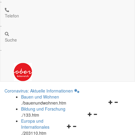
.
Telefon
.
Suche
.
Coronavirus: Aktuelle Informationen
Bauen und Wohnen
Navigationsm
.
/bauenundwohnen.htm
öffnen
Bildung und Forschung
Navigationsmenü
und
.
/133.htm
öffnen
schließen
Europa und
Navigationsmenü
und
Internationales
öffnen
schließen
.
/203110.htm