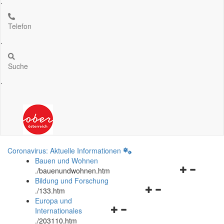
.
Telefon
.
Suche
.
Coronavirus: Aktuelle Informationen
Bauen und Wohnen
Navigationsm
.
/bauenundwohnen.htm
öffnen
Bildung und Forschung
Navigationsmenü
und
.
/133.htm
öffnen
schließen
Europa und
Navigationsmenü
und
Internationales
öffnen
schließen
.
/203110.htm