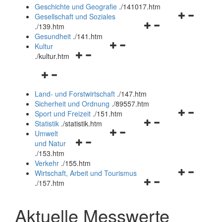
und
Geschichte und Geografie
.
/141017.htm
schließen
Navigationsm
Gesellschaft und Soziales
Navigationsmenü
öffnen
.
/139.htm
öffnen
und
Gesundheit
.
/141.htm
Navigationsmenü
und
schließen
Kultur
Navigationsmenü
öffnen
schließen
.
/kultur.htm
öffnen
und
Navigationsmenü
und
schließen
öffnen
schließen
Land- und Forstwirtschaft
.
/147.htm
und
Sicherheit und Ordnung
.
/89557.htm
schließen
Navigationsm
Sport und Freizeit
.
/151.htm
Navigationsmenü
öffnen
Statistik
.
/statistik.htm
Navigationsmenü
öffnen
und
Umwelt
Navigationsmenü
öffnen
und
schließen
und Natur
öffnen
und
schließen
.
/153.htm
und
schließen
Verkehr
.
/155.htm
schließen
Navigationsm
Wirtschaft, Arbeit und Tourismus
Navigationsmenü
öffnen
.
/157.htm
öffnen
und
und
schließen
Aktuelle Messwerte
schließen