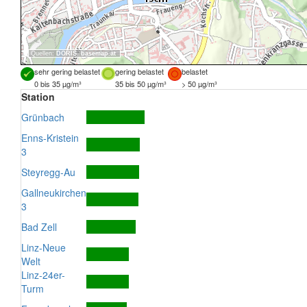
Quellen:
DORIS
,
basemap.at
sehr gering belastet
gering belastet
belastet
0 bis 35 µg/m³
35 bis 50 µg/m³
> 50 µg/m³
Station
Grünbach
Enns-Kristein
3
Steyregg-Au
Gallneukirchen
3
Bad Zell
Linz-Neue
Welt
Linz-24er-
Turm