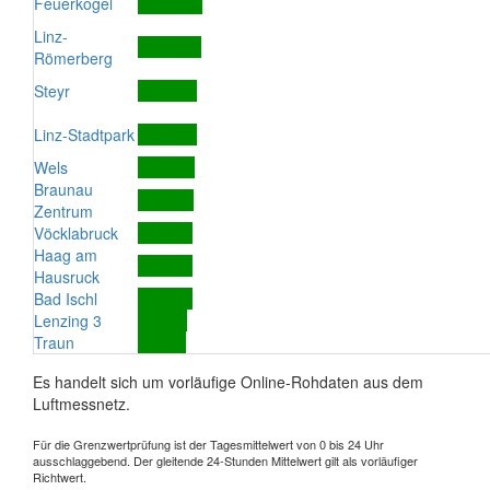
Feuerkogel
Linz-
Römerberg
Steyr
Linz-Stadtpark
Wels
Braunau
Zentrum
Vöcklabruck
Haag am
Hausruck
Bad Ischl
Lenzing 3
Traun
Es handelt sich um vorläufige Online-Rohdaten aus dem
Luftmessnetz.
Für die Grenzwertprüfung ist der Tagesmittelwert von 0 bis 24 Uhr
ausschlaggebend. Der gleitende 24-Stunden Mittelwert gilt als vorläufiger
Richtwert.