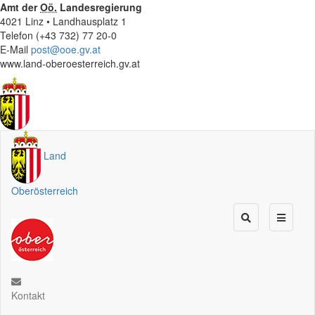
Amt der
Oö.
Landesregierung
4021 Linz • Landhausplatz 1
Telefon (+43 732) 77 20-0
E-Mail
post@ooe.gv.at
www.land-oberoesterreich.gv.at
Land
Oberösterreich
Kontakt