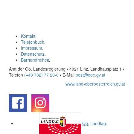
Kontakt
.
Telefonbuch
.
Impressum
.
Datenschutz
.
Barrierefreiheit
.
Amt der Oö. Landesregierung • 4021 Linz, Landhausplatz 1
•
Telefon
(+43 732) 77 20-0
• E-Mail
post@ooe.gv.at
www.land-oberoesterreich.gv.at
.
.
Oö.
Landtag
.