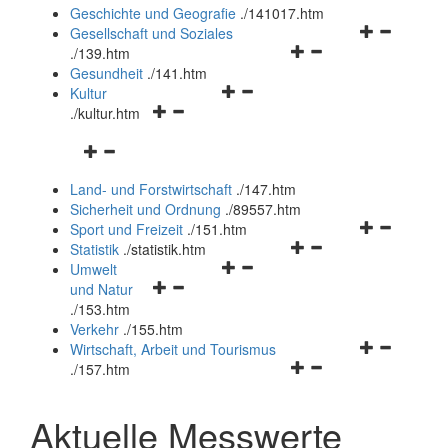
und
Geschichte und Geografie
.
/141017.htm
schließen
Navigationsm
Gesellschaft und Soziales
Navigationsmenü
öffnen
.
/139.htm
öffnen
und
Gesundheit
.
/141.htm
Navigationsmenü
und
schließen
Kultur
Navigationsmenü
öffnen
schließen
.
/kultur.htm
öffnen
und
Navigationsmenü
und
schließen
öffnen
schließen
Land- und Forstwirtschaft
.
/147.htm
und
Sicherheit und Ordnung
.
/89557.htm
schließen
Navigationsm
Sport und Freizeit
.
/151.htm
Navigationsmenü
öffnen
Statistik
.
/statistik.htm
Navigationsmenü
öffnen
und
Umwelt
Navigationsmenü
öffnen
und
schließen
und Natur
öffnen
und
schließen
.
/153.htm
und
schließen
Verkehr
.
/155.htm
schließen
Navigationsm
Wirtschaft, Arbeit und Tourismus
Navigationsmenü
öffnen
.
/157.htm
öffnen
und
und
schließen
Aktuelle Messwerte
schließen