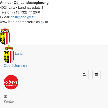
Amt der
Oö.
Landesregierung
4021 Linz • Landhausplatz 1
Telefon (+43 732) 77 20-0
E-Mail
post@ooe.gv.at
www.land-oberoesterreich.gv.at
Land
Oberösterreich
Kontakt