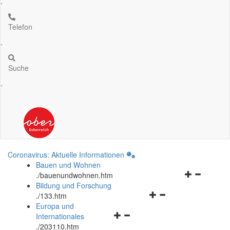
.
Telefon
.
Suche
.
Coronavirus: Aktuelle Informationen
Bauen und Wohnen
Navigationsm
.
/bauenundwohnen.htm
öffnen
Bildung und Forschung
Navigationsmenü
und
.
/133.htm
öffnen
schließen
Europa und
Navigationsmenü
und
Internationales
öffnen
schließen
.
/203110.htm