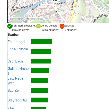
Quellen:
DORIS
,
basemap.at
sehr gering belastet
gering belastet
belastet
0 bis 35 µg/m³
35 bis 50 µg/m³
> 50 µg/m³
Station
Feuerkogel
Enns-Kristein
3
Grünbach
Gallneukirchen
3
Linz-Neue
Welt
Bad Zell
Steyregg-Au
Linz-