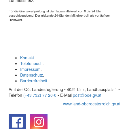
Luftmessnetz.
Für die Grenzwertprüfung ist der Tagesmittelwert von 0 bis 24 Uhr
ausschlaggebend. Der gleitende 24-Stunden Mittelwert gilt als vorläufiger
Richtwert.
Kontakt
.
Telefonbuch
.
Impressum
.
Datenschutz
.
Barrierefreiheit
.
Amt der Oö. Landesregierung • 4021 Linz, Landhausplatz 1
•
Telefon
(+43 732) 77 20-0
• E-Mail
post@ooe.gv.at
www.land-oberoesterreich.gv.at