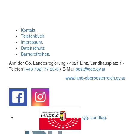
Kontakt
.
Telefonbuch
.
Impressum
.
Datenschutz
.
Barrierefreiheit
.
Amt der Oö. Landesregierung • 4021 Linz, Landhausplatz 1
•
Telefon
(+43 732) 77 20-0
• E-Mail
post@ooe.gv.at
www.land-oberoesterreich.gv.at
.
.
Oö.
Landtag
.