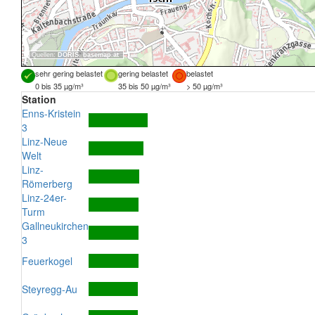
Quellen:
DORIS
,
basemap.at
sehr gering belastet
gering belastet
belastet
0 bis 35 µg/m³
35 bis 50 µg/m³
> 50 µg/m³
Station
Enns-Kristein
3
Linz-Neue
Welt
Linz-
Römerberg
Linz-24er-
Turm
Gallneukirchen
3
Feuerkogel
Steyregg-Au