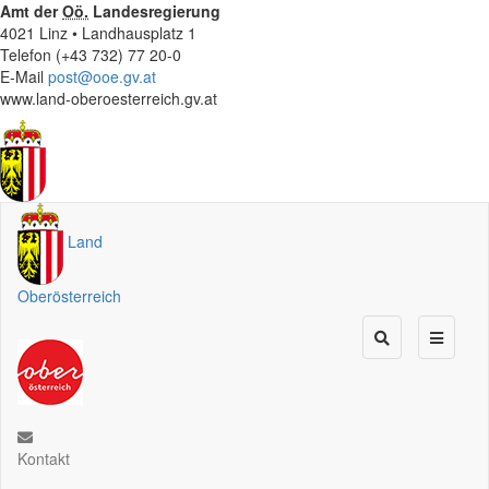
Amt der
Oö.
Landesregierung
4021 Linz • Landhausplatz 1
Telefon (+43 732) 77 20-0
E-Mail
post@ooe.gv.at
www.land-oberoesterreich.gv.at
Land
Oberösterreich
Kontakt