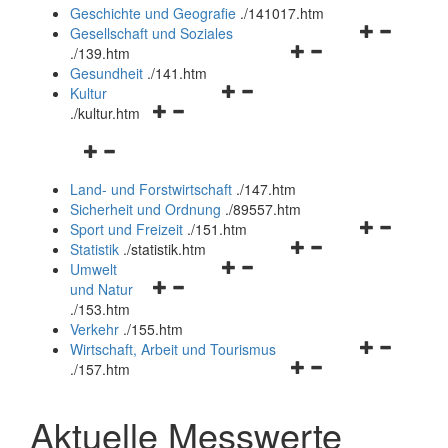
und
Geschichte und Geografie
.
/141017.htm
schließen
Navigationsm
Gesellschaft und Soziales
Navigationsmenü
öffnen
.
/139.htm
öffnen
und
Gesundheit
.
/141.htm
Navigationsmenü
und
schließen
Kultur
Navigationsmenü
öffnen
schließen
.
/kultur.htm
öffnen
und
Navigationsmenü
und
schließen
öffnen
schließen
Land- und Forstwirtschaft
.
/147.htm
und
Sicherheit und Ordnung
.
/89557.htm
schließen
Navigationsm
Sport und Freizeit
.
/151.htm
Navigationsmenü
öffnen
Statistik
.
/statistik.htm
Navigationsmenü
öffnen
und
Umwelt
Navigationsmenü
öffnen
und
schließen
und Natur
öffnen
und
schließen
.
/153.htm
und
schließen
Verkehr
.
/155.htm
schließen
Navigationsm
Wirtschaft, Arbeit und Tourismus
Navigationsmenü
öffnen
.
/157.htm
öffnen
und
und
schließen
Aktuelle Messwerte
schließen