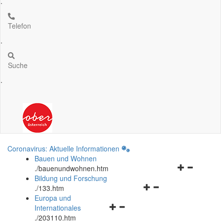
.
Telefon
.
Suche
.
Coronavirus: Aktuelle Informationen
Bauen und Wohnen
Navigationsm
.
/bauenundwohnen.htm
öffnen
Bildung und Forschung
Navigationsmenü
und
.
/133.htm
öffnen
schließen
Europa und
Navigationsmenü
und
Internationales
öffnen
schließen
.
/203110.htm