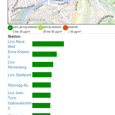
Quellen:
DORIS
,
basemap.at
sehr gering belastet
gering belastet
belastet
0 bis 35 µg/m³
35 bis 50 µg/m³
> 50 µg/m³
Station
Linz-Neue
Welt
Enns-Kristein
3
Linz-
Römerberg
Linz-Stadtpark
Steyregg-Au
Linz-24er-
Turm
Gallneukirchen
3