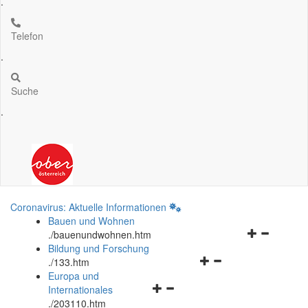
.
Telefon
.
Suche
.
Coronavirus: Aktuelle Informationen
Bauen und Wohnen
Navigationsm
.
/bauenundwohnen.htm
öffnen
Bildung und Forschung
Navigationsmenü
und
.
/133.htm
öffnen
schließen
Europa und
Navigationsmenü
und
Internationales
öffnen
schließen
.
/203110.htm