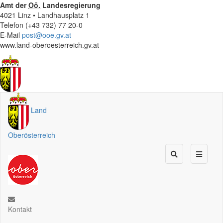
Amt der
Oö.
Landesregierung
4021 Linz • Landhausplatz 1
Telefon (+43 732) 77 20-0
E-Mail
post@ooe.gv.at
www.land-oberoesterreich.gv.at
Land
Oberösterreich
Kontakt