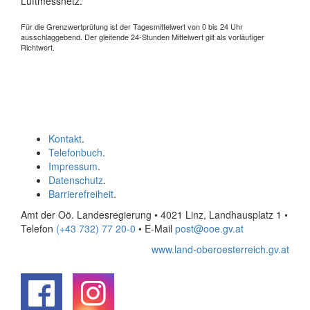
Luftmessnetz.
Für die Grenzwertprüfung ist der Tagesmittelwert von 0 bis 24 Uhr
ausschlaggebend. Der gleitende 24-Stunden Mittelwert gilt als vorläufiger
Richtwert.
Kontakt
.
Telefonbuch
.
Impressum
.
Datenschutz
.
Barrierefreiheit
.
Amt der Oö. Landesregierung • 4021 Linz, Landhausplatz 1
•
Telefon
(+43 732) 77 20-0
• E-Mail
post@ooe.gv.at
www.land-oberoesterreich.gv.at