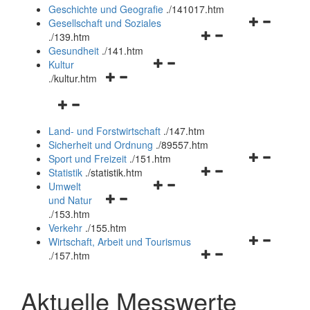
und
Geschichte und Geografie
.
/141017.htm
schließen
Navigationsm
Gesellschaft und Soziales
Navigationsmenü
öffnen
.
/139.htm
öffnen
und
Gesundheit
.
/141.htm
Navigationsmenü
und
schließen
Kultur
Navigationsmenü
öffnen
schließen
.
/kultur.htm
öffnen
und
Navigationsmenü
und
schließen
öffnen
schließen
Land- und Forstwirtschaft
.
/147.htm
und
Sicherheit und Ordnung
.
/89557.htm
schließen
Navigationsm
Sport und Freizeit
.
/151.htm
Navigationsmenü
öffnen
Statistik
.
/statistik.htm
Navigationsmenü
öffnen
und
Umwelt
Navigationsmenü
öffnen
und
schließen
und Natur
öffnen
und
schließen
.
/153.htm
und
schließen
Verkehr
.
/155.htm
schließen
Navigationsm
Wirtschaft, Arbeit und Tourismus
Navigationsmenü
öffnen
.
/157.htm
öffnen
und
und
schließen
Aktuelle Messwerte
schließen