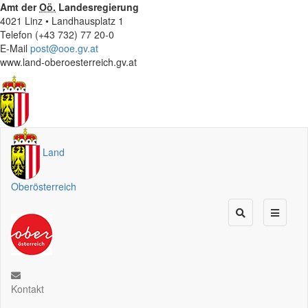
Amt der
Oö.
Landesregierung
4021 Linz • Landhausplatz 1
Telefon (+43 732) 77 20-0
E-Mail
post@ooe.gv.at
www.land-oberoesterreich.gv.at
Land
Oberösterreich
Kontakt