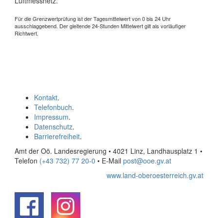
Luftmessnetz.
Für die Grenzwertprüfung ist der Tagesmittelwert von 0 bis 24 Uhr
ausschlaggebend. Der gleitende 24-Stunden Mittelwert gilt als vorläufiger
Richtwert.
Kontakt
.
Telefonbuch
.
Impressum
.
Datenschutz
.
Barrierefreiheit
.
Amt der Oö. Landesregierung • 4021 Linz, Landhausplatz 1
•
Telefon
(+43 732) 77 20-0
• E-Mail
post@ooe.gv.at
www.land-oberoesterreich.gv.at