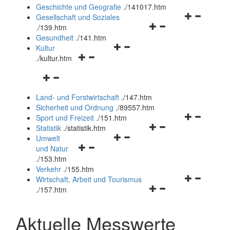
und
Geschichte und Geografie
.
/141017.htm
schließen
Navigationsm
Gesellschaft und Soziales
Navigationsmenü
öffnen
.
/139.htm
öffnen
und
Gesundheit
.
/141.htm
Navigationsmenü
und
schließen
Kultur
Navigationsmenü
öffnen
schließen
.
/kultur.htm
öffnen
und
Navigationsmenü
und
schließen
öffnen
schließen
Land- und Forstwirtschaft
.
/147.htm
und
Sicherheit und Ordnung
.
/89557.htm
schließen
Navigationsm
Sport und Freizeit
.
/151.htm
Navigationsmenü
öffnen
Statistik
.
/statistik.htm
Navigationsmenü
öffnen
und
Umwelt
Navigationsmenü
öffnen
und
schließen
und Natur
öffnen
und
schließen
.
/153.htm
und
schließen
Verkehr
.
/155.htm
schließen
Navigationsm
Wirtschaft, Arbeit und Tourismus
Navigationsmenü
öffnen
.
/157.htm
öffnen
und
und
schließen
Aktuelle Messwerte
schließen