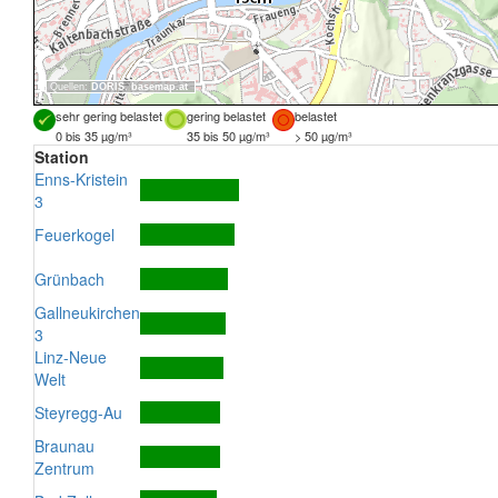
Quellen:
DORIS
,
basemap.at
sehr gering belastet
gering belastet
belastet
0 bis 35 µg/m³
35 bis 50 µg/m³
> 50 µg/m³
Station
Enns-Kristein
3
Feuerkogel
Grünbach
Gallneukirchen
3
Linz-Neue
Welt
Steyregg-Au
Braunau
Zentrum