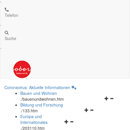
.
Telefon
.
Suche
.
Coronavirus: Aktuelle Informationen
Bauen und Wohnen
Navigationsm
.
/bauenundwohnen.htm
öffnen
Bildung und Forschung
Navigationsmenü
und
.
/133.htm
öffnen
schließen
Europa und
Navigationsmenü
und
Internationales
öffnen
schließen
.
/203110.htm