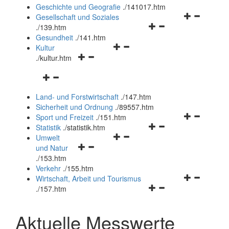
und
Geschichte und Geografie
.
/141017.htm
schließen
Navigationsm
Gesellschaft und Soziales
Navigationsmenü
öffnen
.
/139.htm
öffnen
und
Gesundheit
.
/141.htm
Navigationsmenü
und
schließen
Kultur
Navigationsmenü
öffnen
schließen
.
/kultur.htm
öffnen
und
Navigationsmenü
und
schließen
öffnen
schließen
Land- und Forstwirtschaft
.
/147.htm
und
Sicherheit und Ordnung
.
/89557.htm
schließen
Navigationsm
Sport und Freizeit
.
/151.htm
Navigationsmenü
öffnen
Statistik
.
/statistik.htm
Navigationsmenü
öffnen
und
Umwelt
Navigationsmenü
öffnen
und
schließen
und Natur
öffnen
und
schließen
.
/153.htm
und
schließen
Verkehr
.
/155.htm
schließen
Navigationsm
Wirtschaft, Arbeit und Tourismus
Navigationsmenü
öffnen
.
/157.htm
öffnen
und
und
schließen
Aktuelle Messwerte
schließen