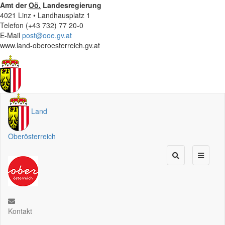
Amt der
Oö.
Landesregierung
4021 Linz • Landhausplatz 1
Telefon (+43 732) 77 20-0
E-Mail
post@ooe.gv.at
www.land-oberoesterreich.gv.at
Land
Oberösterreich
Kontakt