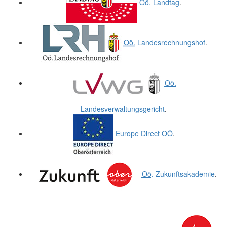
Oö.
Landtag
.
Oö.
Landesrechnungshof
.
Oö.
Landesverwaltungsgericht
.
Europe Direct
OÖ
.
Oö.
Zukunftsakademie
.