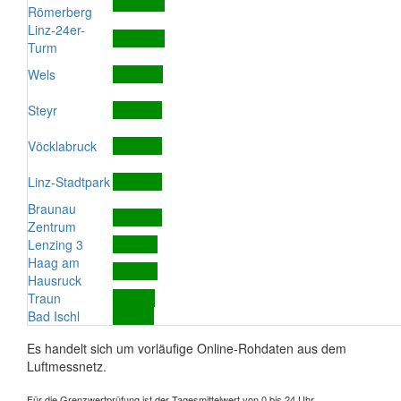
Römerberg
Linz-24er-
Turm
Wels
Steyr
Vöcklabruck
Linz-Stadtpark
Braunau
Zentrum
Lenzing 3
Haag am
Hausruck
Traun
Bad Ischl
Es handelt sich um vorläufige Online-Rohdaten aus dem
Luftmessnetz.
Für die Grenzwertprüfung ist der Tagesmittelwert von 0 bis 24 Uhr