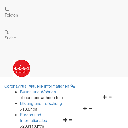
.
Telefon
.
Suche
.
Coronavirus: Aktuelle Informationen
Bauen und Wohnen
Navigationsm
.
/bauenundwohnen.htm
öffnen
Bildung und Forschung
Navigationsmenü
und
.
/133.htm
öffnen
schließen
Europa und
Navigationsmenü
und
Internationales
öffnen
schließen
.
/203110.htm