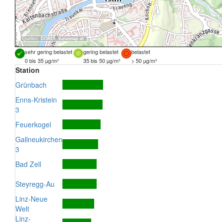
Quellen:
DORIS
,
basemap.at
sehr gering belastet
gering belastet
belastet
0 bis 35 µg/m³
35 bis 50 µg/m³
> 50 µg/m³
Station
Grünbach
Enns-Kristein
3
Feuerkogel
Gallneukirchen
3
Bad Zell
Steyregg-Au
Linz-Neue
Welt
Linz-