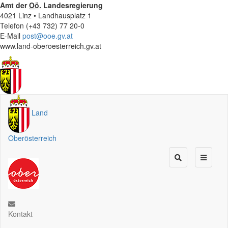
Amt der
Oö.
Landesregierung
4021 Linz • Landhausplatz 1
Telefon (+43 732) 77 20-0
E-Mail
post@ooe.gv.at
www.land-oberoesterreich.gv.at
Land
Oberösterreich
Kontakt