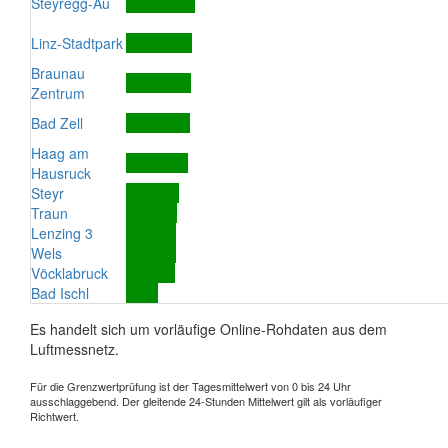
Steyregg-Au
Linz-Stadtpark
Braunau
Zentrum
Bad Zell
Haag am
Hausruck
Steyr
Traun
Lenzing 3
Wels
Vöcklabruck
Bad Ischl
Es handelt sich um vorläufige Online-Rohdaten aus dem
Luftmessnetz.
Für die Grenzwertprüfung ist der Tagesmittelwert von 0 bis 24 Uhr
ausschlaggebend. Der gleitende 24-Stunden Mittelwert gilt als vorläufiger
Richtwert.