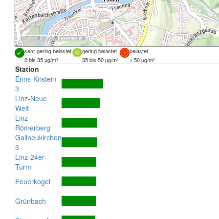
Quellen:
DORIS
,
basemap.at
sehr gering belastet
gering belastet
belastet
0 bis 35 µg/m³
35 bis 50 µg/m³
> 50 µg/m³
Station
Enns-Kristein
3
Linz-Neue
Welt
Linz-
Römerberg
Gallneukirchen
3
Linz-24er-
Turm
Feuerkogel
Grünbach