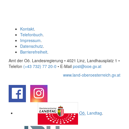
Kontakt
.
Telefonbuch
.
Impressum
.
Datenschutz
.
Barrierefreiheit
.
Amt der Oö. Landesregierung • 4021 Linz, Landhausplatz 1
•
Telefon
(+43 732) 77 20-0
• E-Mail
post@ooe.gv.at
www.land-oberoesterreich.gv.at
.
.
Oö.
Landtag
.