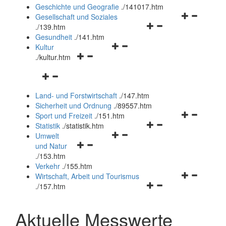
und
Geschichte und Geografie
.
/141017.htm
schließen
Navigationsm
Gesellschaft und Soziales
Navigationsmenü
öffnen
.
/139.htm
öffnen
und
Gesundheit
.
/141.htm
Navigationsmenü
und
schließen
Kultur
Navigationsmenü
öffnen
schließen
.
/kultur.htm
öffnen
und
Navigationsmenü
und
schließen
öffnen
schließen
Land- und Forstwirtschaft
.
/147.htm
und
Sicherheit und Ordnung
.
/89557.htm
schließen
Navigationsm
Sport und Freizeit
.
/151.htm
Navigationsmenü
öffnen
Statistik
.
/statistik.htm
Navigationsmenü
öffnen
und
Umwelt
Navigationsmenü
öffnen
und
schließen
und Natur
öffnen
und
schließen
.
/153.htm
und
schließen
Verkehr
.
/155.htm
schließen
Navigationsm
Wirtschaft, Arbeit und Tourismus
Navigationsmenü
öffnen
.
/157.htm
öffnen
und
und
schließen
Aktuelle Messwerte
schließen