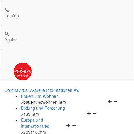
.
Telefon
.
Suche
.
Coronavirus: Aktuelle Informationen
Bauen und Wohnen
Navigationsm
.
/bauenundwohnen.htm
öffnen
Bildung und Forschung
Navigationsmenü
und
.
/133.htm
öffnen
schließen
Europa und
Navigationsmenü
und
Internationales
öffnen
schließen
.
/203110.htm