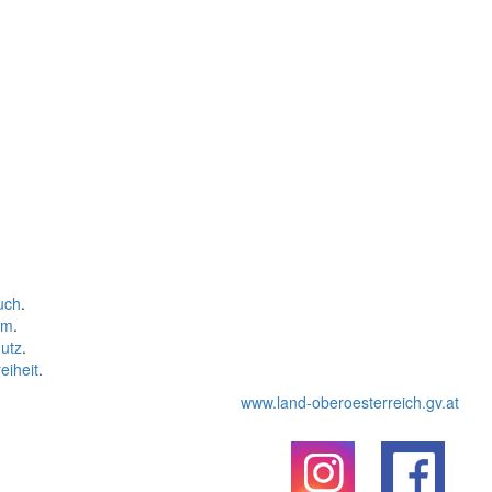
uch
.
um
.
utz
.
eiheit
.
www.land-oberoesterreich.gv.at