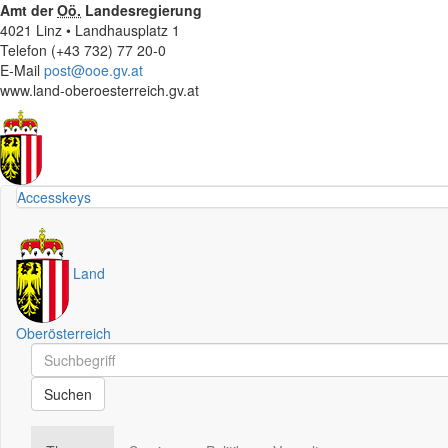
Amt der
Oö.
Landesregierung
4021 Linz • Landhausplatz 1
Telefon (+43 732) 77 20-0
E-Mail
post@ooe.gv.at
www.land-oberoesterreich.gv.at
Accesskeys
Land
Oberösterreich
Schnellsuche
Schnellsuche
Suchen