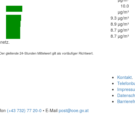
10.0
µg/m³
9.3 µg/m³
8.9 µg/m³
8.7 µg/m³
8.7 µg/m³
netz.
 gleitende 24-Stunden Mittelwert gilt als vorläufiger Richtwert.
Kontakt
.
Telefonb
Impress
Datensch
Barrierefr
efon
(+43 732) 77 20-0
• E-Mail
post@ooe.gv.at