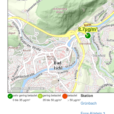
Quellen:
DORIS
,
basemap.at
Station
sehr gering belastet
gering belastet
belastet
0 bis 35 µg/m³
35 bis 50 µg/m³
> 50 µg/m³
Grünbach
Enns-Kristein 3