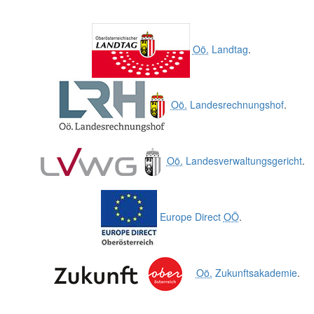
Oö.
Landtag
.
Oö.
Landesrechnungshof
.
Oö.
Landesverwaltungsgericht
.
Europe Direct
OÖ
.
Oö.
Zukunftsakademie
.