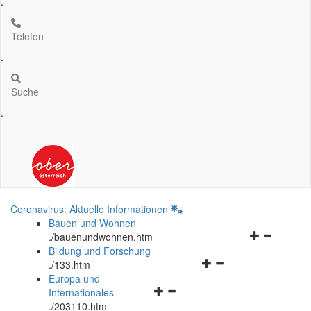
.
Telefon
.
Suche
.
Coronavirus: Aktuelle Informationen
Bauen und Wohnen
Navigationsm
.
/bauenundwohnen.htm
öffnen
Bildung und Forschung
Navigationsmenü
und
.
/133.htm
öffnen
schließen
Europa und
Navigationsmenü
und
Internationales
öffnen
schließen
.
/203110.htm