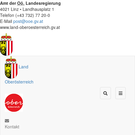
Amt der
Oö.
Landesregierung
4021 Linz • Landhausplatz 1
Telefon (+43 732) 77 20-0
E-Mail
post@ooe.gv.at
www.land-oberoesterreich.gv.at
Land
Oberösterreich
Kontakt