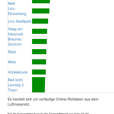
Welt
Linz-
Römerberg
Linz-Stadtpark
Haag am
Hausruck
Braunau
Zentrum
Steyr
Wels
Vöcklabruck
Bad Ischl
Lenzing 3
Traun
Es handelt sich um vorläufige Online-Rohdaten aus dem
Luftmessnetz.
Für die Grenzwertprüfung ist der Tagesmittelwert von 0 bis 24 Uhr