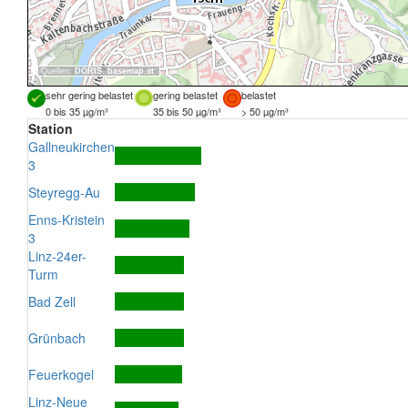
Quellen:
DORIS
,
basemap.at
sehr gering belastet
gering belastet
belastet
0 bis 35 µg/m³
35 bis 50 µg/m³
> 50 µg/m³
Station
Gallneukirchen
3
Steyregg-Au
Enns-Kristein
3
Linz-24er-
Turm
Bad Zell
Grünbach
Feuerkogel
Linz-Neue