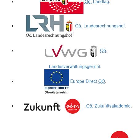
Oö.
Landtag
.
Oö.
Landesrechnungshof
.
Oö.
Landesverwaltungsgericht
.
Europe Direct
OÖ
.
Oö.
Zukunftsakademie
.