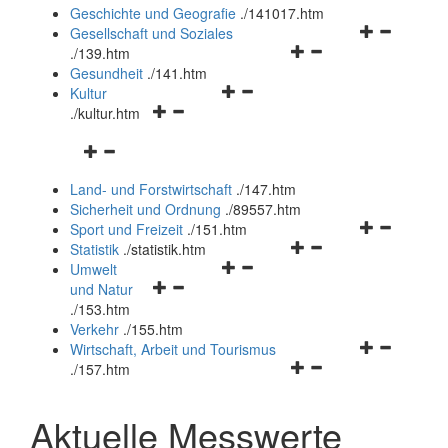
und
Geschichte und Geografie
.
/141017.htm
schließen
Navigationsm
Gesellschaft und Soziales
Navigationsmenü
öffnen
.
/139.htm
öffnen
und
Gesundheit
.
/141.htm
Navigationsmenü
und
schließen
Kultur
Navigationsmenü
öffnen
schließen
.
/kultur.htm
öffnen
und
Navigationsmenü
und
schließen
öffnen
schließen
Land- und Forstwirtschaft
.
/147.htm
und
Sicherheit und Ordnung
.
/89557.htm
schließen
Navigationsm
Sport und Freizeit
.
/151.htm
Navigationsmenü
öffnen
Statistik
.
/statistik.htm
Navigationsmenü
öffnen
und
Umwelt
Navigationsmenü
öffnen
und
schließen
und Natur
öffnen
und
schließen
.
/153.htm
und
schließen
Verkehr
.
/155.htm
schließen
Navigationsm
Wirtschaft, Arbeit und Tourismus
Navigationsmenü
öffnen
.
/157.htm
öffnen
und
und
schließen
Aktuelle Messwerte
schließen