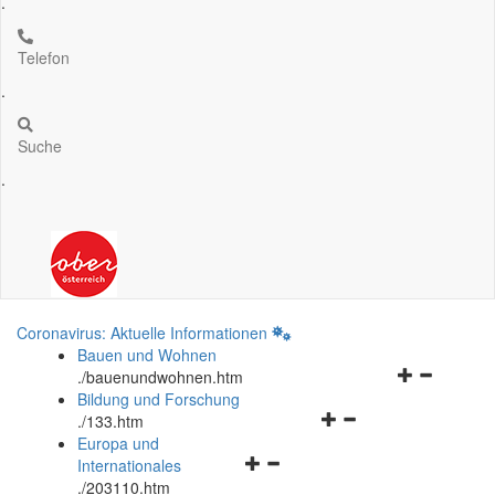
.
Telefon
.
Suche
.
Coronavirus: Aktuelle Informationen
Bauen und Wohnen
Navigationsm
.
/bauenundwohnen.htm
öffnen
Bildung und Forschung
Navigationsmenü
und
.
/133.htm
öffnen
schließen
Europa und
Navigationsmenü
und
Internationales
öffnen
schließen
.
/203110.htm