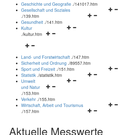
und
Geschichte und Geografie
.
/141017.htm
schließen
Navigationsm
Gesellschaft und Soziales
Navigationsmenü
öffnen
.
/139.htm
öffnen
und
Gesundheit
.
/141.htm
Navigationsmenü
und
schließen
Kultur
Navigationsmenü
öffnen
schließen
.
/kultur.htm
öffnen
und
Navigationsmenü
und
schließen
öffnen
schließen
Land- und Forstwirtschaft
.
/147.htm
und
Sicherheit und Ordnung
.
/89557.htm
schließen
Navigationsm
Sport und Freizeit
.
/151.htm
Navigationsmenü
öffnen
Statistik
.
/statistik.htm
Navigationsmenü
öffnen
und
Umwelt
Navigationsmenü
öffnen
und
schließen
und Natur
öffnen
und
schließen
.
/153.htm
und
schließen
Verkehr
.
/155.htm
schließen
Navigationsm
Wirtschaft, Arbeit und Tourismus
Navigationsmenü
öffnen
.
/157.htm
öffnen
und
und
schließen
Aktuelle Messwerte
schließen