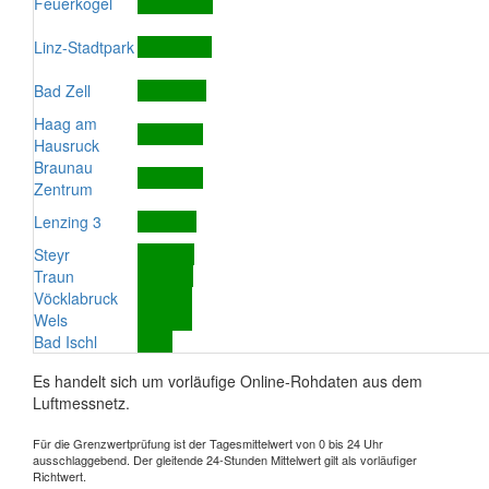
Feuerkogel
Linz-Stadtpark
Bad Zell
Haag am
Hausruck
Braunau
Zentrum
Lenzing 3
Steyr
Traun
Vöcklabruck
Wels
Bad Ischl
Es handelt sich um vorläufige Online-Rohdaten aus dem
Luftmessnetz.
Für die Grenzwertprüfung ist der Tagesmittelwert von 0 bis 24 Uhr
ausschlaggebend. Der gleitende 24-Stunden Mittelwert gilt als vorläufiger
Richtwert.