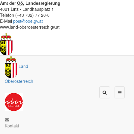
Amt der
Oö.
Landesregierung
4021 Linz • Landhausplatz 1
Telefon (+43 732) 77 20-0
E-Mail
post@ooe.gv.at
www.land-oberoesterreich.gv.at
Land
Oberösterreich
Kontakt