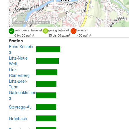
Quellen:
DORIS
,
basemap.at
sehr gering belastet
gering belastet
belastet
0 bis 35 µg/m³
35 bis 50 µg/m³
> 50 µg/m³
Station
Enns-Kristein
3
Linz-Neue
Welt
Linz-
Römerberg
Linz-24er-
Turm
Gallneukirchen
3
Steyregg-Au
Grünbach