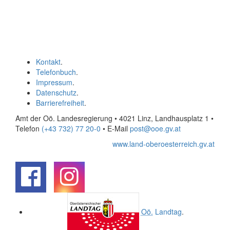
Kontakt
.
Telefonbuch
.
Impressum
.
Datenschutz
.
Barrierefreiheit
.
Amt der Oö. Landesregierung • 4021 Linz, Landhausplatz 1
•
Telefon
(+43 732) 77 20-0
• E-Mail
post@ooe.gv.at
www.land-oberoesterreich.gv.at
.
.
Oö.
Landtag
.