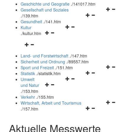
und
Geschichte und Geografie
.
/141017.htm
schließen
Navigationsm
Gesellschaft und Soziales
Navigationsmenü
öffnen
.
/139.htm
öffnen
und
Gesundheit
.
/141.htm
Navigationsmenü
und
schließen
Kultur
Navigationsmenü
öffnen
schließen
.
/kultur.htm
öffnen
und
Navigationsmenü
und
schließen
öffnen
schließen
Land- und Forstwirtschaft
.
/147.htm
und
Sicherheit und Ordnung
.
/89557.htm
schließen
Navigationsm
Sport und Freizeit
.
/151.htm
Navigationsmenü
öffnen
Statistik
.
/statistik.htm
Navigationsmenü
öffnen
und
Umwelt
Navigationsmenü
öffnen
und
schließen
und Natur
öffnen
und
schließen
.
/153.htm
und
schließen
Verkehr
.
/155.htm
schließen
Navigationsm
Wirtschaft, Arbeit und Tourismus
Navigationsmenü
öffnen
.
/157.htm
öffnen
und
und
schließen
Aktuelle Messwerte
schließen