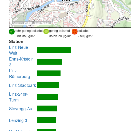
Quellen:
DORIS
,
basemap.at
sehr gering belastet
gering belastet
belastet
0 bis 35 µg/m³
35 bis 50 µg/m³
> 50 µg/m³
Station
Linz-Neue
Welt
Enns-Kristein
3
Linz-
Römerberg
Linz-Stadtpark
Linz-24er-
Turm
Steyregg-Au
Lenzing 3