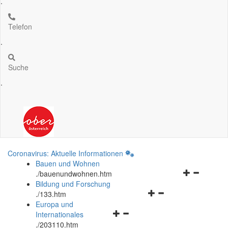
.
Telefon
.
Suche
.
Coronavirus: Aktuelle Informationen
Bauen und Wohnen
Navigationsm
.
/bauenundwohnen.htm
öffnen
Bildung und Forschung
Navigationsmenü
und
.
/133.htm
öffnen
schließen
Europa und
Navigationsmenü
und
Internationales
öffnen
schließen
.
/203110.htm