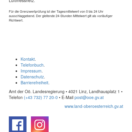
Luftmessnetz.
Für die Grenzwertprüfung ist der Tagesmittelwert von 0 bis 24 Uhr
ausschlaggebend. Der gleitende 24-Stunden Mittelwert gilt als vorläufiger
Richtwert.
Kontakt
.
Telefonbuch
.
Impressum
.
Datenschutz
.
Barrierefreiheit
.
Amt der Oö. Landesregierung • 4021 Linz, Landhausplatz 1
•
Telefon
(+43 732) 77 20-0
• E-Mail
post@ooe.gv.at
www.land-oberoesterreich.gv.at