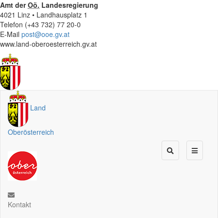
Amt der
Oö.
Landesregierung
4021 Linz • Landhausplatz 1
Telefon (+43 732) 77 20-0
E-Mail
post@ooe.gv.at
www.land-oberoesterreich.gv.at
Land
Oberösterreich
Kontakt