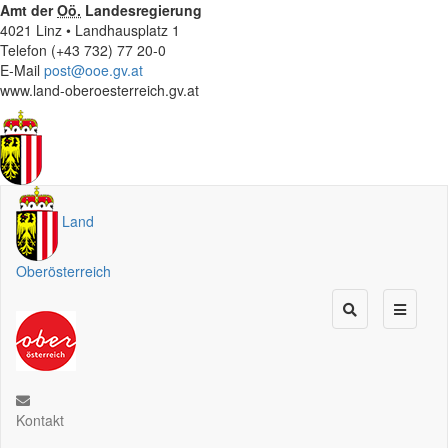
Amt der
Oö.
Landesregierung
4021 Linz • Landhausplatz 1
Telefon (+43 732) 77 20-0
E-Mail
post@ooe.gv.at
www.land-oberoesterreich.gv.at
Land
Oberösterreich
Kontakt