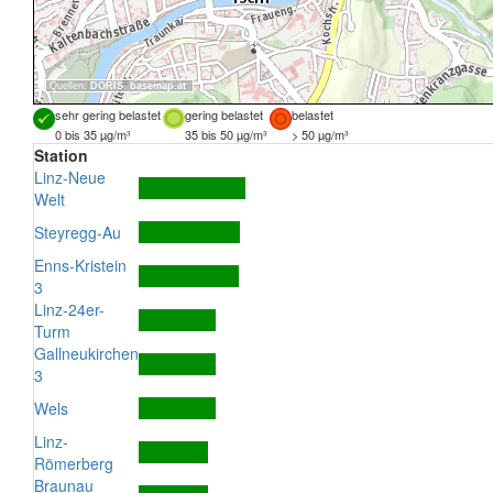
Quellen:
DORIS
,
basemap.at
sehr gering belastet
gering belastet
belastet
0 bis 35 µg/m³
35 bis 50 µg/m³
> 50 µg/m³
Station
Linz-Neue
Welt
Steyregg-Au
Enns-Kristein
3
Linz-24er-
Turm
Gallneukirchen
3
Wels
Linz-
Römerberg
Braunau