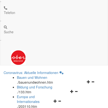
.
Telefon
.
Suche
.
Coronavirus: Aktuelle Informationen
Bauen und Wohnen
Navigationsm
.
/bauenundwohnen.htm
öffnen
Bildung und Forschung
Navigationsmenü
und
.
/133.htm
öffnen
schließen
Europa und
Navigationsmenü
und
Internationales
öffnen
schließen
.
/203110.htm