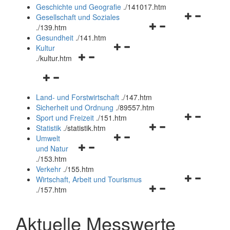
und
Geschichte und Geografie
.
/141017.htm
schließen
Navigationsm
Gesellschaft und Soziales
Navigationsmenü
öffnen
.
/139.htm
öffnen
und
Gesundheit
.
/141.htm
Navigationsmenü
und
schließen
Kultur
Navigationsmenü
öffnen
schließen
.
/kultur.htm
öffnen
und
Navigationsmenü
und
schließen
öffnen
schließen
Land- und Forstwirtschaft
.
/147.htm
und
Sicherheit und Ordnung
.
/89557.htm
schließen
Navigationsm
Sport und Freizeit
.
/151.htm
Navigationsmenü
öffnen
Statistik
.
/statistik.htm
Navigationsmenü
öffnen
und
Umwelt
Navigationsmenü
öffnen
und
schließen
und Natur
öffnen
und
schließen
.
/153.htm
und
schließen
Verkehr
.
/155.htm
schließen
Navigationsm
Wirtschaft, Arbeit und Tourismus
Navigationsmenü
öffnen
.
/157.htm
öffnen
und
und
schließen
Aktuelle Messwerte
schließen