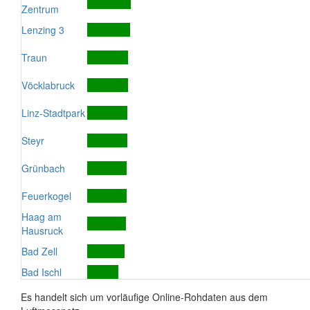
Zentrum
Lenzing 3
Traun
Vöcklabruck
Linz-Stadtpark
Steyr
Grünbach
Feuerkogel
Haag am
Hausruck
Bad Zell
Bad Ischl
Es handelt sich um vorläufige Online-Rohdaten aus dem