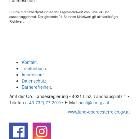
Luftmessnetz.
Für die Grenzwertprüfung ist der Tagesmittelwert von 0 bis 24 Uhr
ausschlaggebend. Der gleitende 24-Stunden Mittelwert gilt als vorläufiger
Richtwert.
Kontakt
.
Telefonbuch
.
Impressum
.
Datenschutz
.
Barrierefreiheit
.
Amt der Oö. Landesregierung • 4021 Linz, Landhausplatz 1
•
Telefon
(+43 732) 77 20-0
• E-Mail
post@ooe.gv.at
www.land-oberoesterreich.gv.at