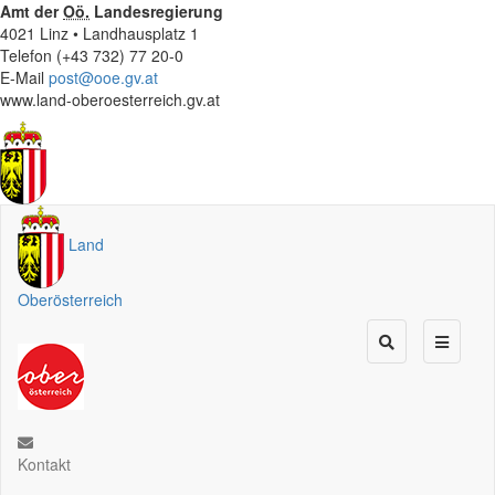
Amt der
Oö.
Landesregierung
4021 Linz • Landhausplatz 1
Telefon (+43 732) 77 20-0
E-Mail
post@ooe.gv.at
www.land-oberoesterreich.gv.at
Land
Oberösterreich
Kontakt