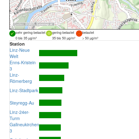
Quellen:
DORIS
,
basemap.at
sehr gering belastet
gering belastet
belastet
0 bis 35 µg/m³
35 bis 50 µg/m³
> 50 µg/m³
Station
Linz-Neue
Welt
Enns-Kristein
3
Linz-
Römerberg
Linz-Stadtpark
Steyregg-Au
Linz-24er-
Turm
Gallneukirchen
3