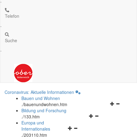
.
Telefon
.
Suche
.
Coronavirus: Aktuelle Informationen
Bauen und Wohnen
Navigationsm
.
/bauenundwohnen.htm
öffnen
Bildung und Forschung
Navigationsmenü
und
.
/133.htm
öffnen
schließen
Europa und
Navigationsmenü
und
Internationales
öffnen
schließen
.
/203110.htm