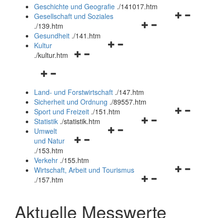
und
Geschichte und Geografie
.
/141017.htm
schließen
Navigationsm
Gesellschaft und Soziales
Navigationsmenü
öffnen
.
/139.htm
öffnen
und
Gesundheit
.
/141.htm
Navigationsmenü
und
schließen
Kultur
Navigationsmenü
öffnen
schließen
.
/kultur.htm
öffnen
und
Navigationsmenü
und
schließen
öffnen
schließen
Land- und Forstwirtschaft
.
/147.htm
und
Sicherheit und Ordnung
.
/89557.htm
schließen
Navigationsm
Sport und Freizeit
.
/151.htm
Navigationsmenü
öffnen
Statistik
.
/statistik.htm
Navigationsmenü
öffnen
und
Umwelt
Navigationsmenü
öffnen
und
schließen
und Natur
öffnen
und
schließen
.
/153.htm
und
schließen
Verkehr
.
/155.htm
schließen
Navigationsm
Wirtschaft, Arbeit und Tourismus
Navigationsmenü
öffnen
.
/157.htm
öffnen
und
und
schließen
Aktuelle Messwerte
schließen