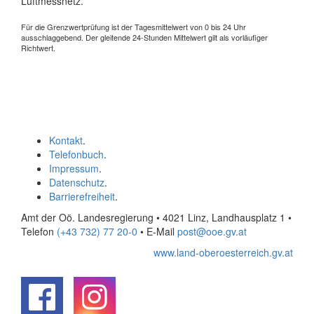
Luftmessnetz.
Für die Grenzwertprüfung ist der Tagesmittelwert von 0 bis 24 Uhr
ausschlaggebend. Der gleitende 24-Stunden Mittelwert gilt als vorläufiger
Richtwert.
Kontakt
.
Telefonbuch
.
Impressum
.
Datenschutz
.
Barrierefreiheit
.
Amt der Oö. Landesregierung • 4021 Linz, Landhausplatz 1
•
Telefon
(+43 732) 77 20-0
• E-Mail
post@ooe.gv.at
www.land-oberoesterreich.gv.at