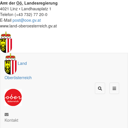
Amt der
Oö.
Landesregierung
4021 Linz • Landhausplatz 1
Telefon (+43 732) 77 20-0
E-Mail
post@ooe.gv.at
www.land-oberoesterreich.gv.at
Land
Oberösterreich
Kontakt