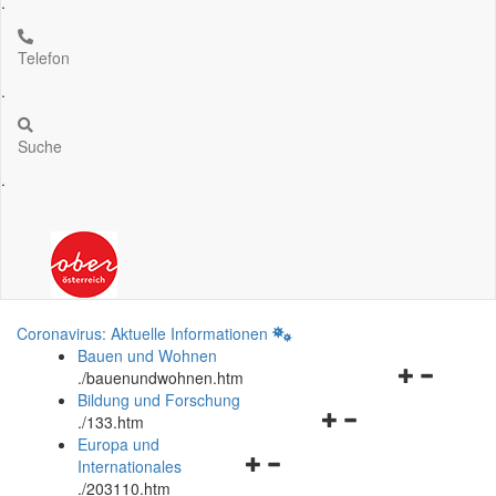
.
Telefon
.
Suche
.
Coronavirus: Aktuelle Informationen
Bauen und Wohnen
Navigationsm
.
/bauenundwohnen.htm
öffnen
Bildung und Forschung
Navigationsmenü
und
.
/133.htm
öffnen
schließen
Europa und
Navigationsmenü
und
Internationales
öffnen
schließen
.
/203110.htm