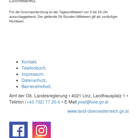
Luftmessnetz.
Für die Grenzwertprüfung ist der Tagesmittelwert von 0 bis 24 Uhr
ausschlaggebend. Der gleitende 24-Stunden Mittelwert gilt als vorläufiger
Richtwert.
Kontakt
.
Telefonbuch
.
Impressum
.
Datenschutz
.
Barrierefreiheit
.
Amt der Oö. Landesregierung • 4021 Linz, Landhausplatz 1
•
Telefon
(+43 732) 77 20-0
• E-Mail
post@ooe.gv.at
www.land-oberoesterreich.gv.at