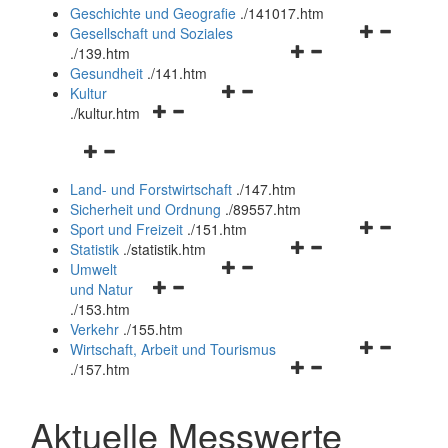
und
Geschichte und Geografie
.
/141017.htm
schließen
Navigationsm
Gesellschaft und Soziales
Navigationsmenü
öffnen
.
/139.htm
öffnen
und
Gesundheit
.
/141.htm
Navigationsmenü
und
schließen
Kultur
Navigationsmenü
öffnen
schließen
.
/kultur.htm
öffnen
und
Navigationsmenü
und
schließen
öffnen
schließen
Land- und Forstwirtschaft
.
/147.htm
und
Sicherheit und Ordnung
.
/89557.htm
schließen
Navigationsm
Sport und Freizeit
.
/151.htm
Navigationsmenü
öffnen
Statistik
.
/statistik.htm
Navigationsmenü
öffnen
und
Umwelt
Navigationsmenü
öffnen
und
schließen
und Natur
öffnen
und
schließen
.
/153.htm
und
schließen
Verkehr
.
/155.htm
schließen
Navigationsm
Wirtschaft, Arbeit und Tourismus
Navigationsmenü
öffnen
.
/157.htm
öffnen
und
und
schließen
Aktuelle Messwerte
schließen