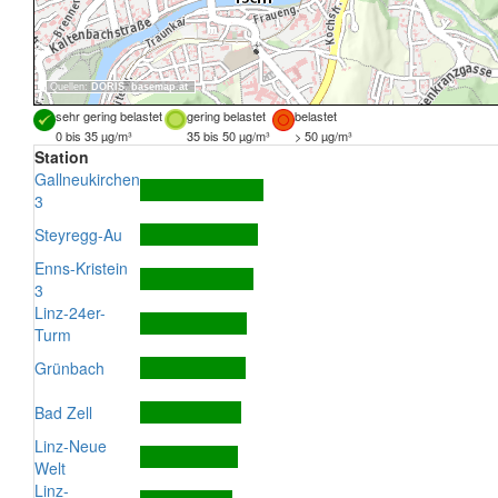
Quellen:
DORIS
,
basemap.at
sehr gering belastet
gering belastet
belastet
0 bis 35 µg/m³
35 bis 50 µg/m³
> 50 µg/m³
Station
Gallneukirchen
3
Steyregg-Au
Enns-Kristein
3
Linz-24er-
Turm
Grünbach
Bad Zell
Linz-Neue
Welt
Linz-