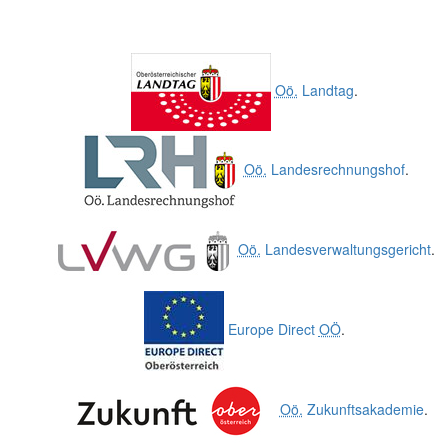
Oö.
Landtag
.
Oö.
Landesrechnungshof
.
Oö.
Landesverwaltungsgericht
.
Europe Direct
OÖ
.
Oö.
Zukunftsakademie
.