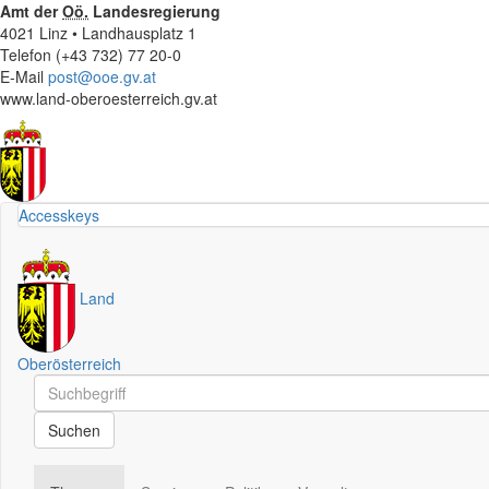
Amt der
Oö.
Landesregierung
4021 Linz • Landhausplatz 1
Telefon (+43 732) 77 20-0
E-Mail
post@ooe.gv.at
www.land-oberoesterreich.gv.at
Accesskeys
Land
Oberösterreich
Schnellsuche
Schnellsuche
Suchen