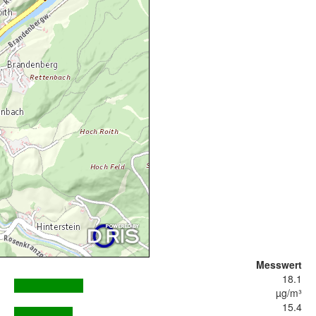
Messwert
18.1
µg/m³
15.4