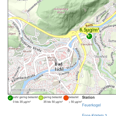
Quellen:
DORIS
,
basemap.at
Station
sehr gering belastet
gering belastet
belastet
0 bis 35 µg/m³
35 bis 50 µg/m³
> 50 µg/m³
Feuerkogel
Enns-Kristein 3