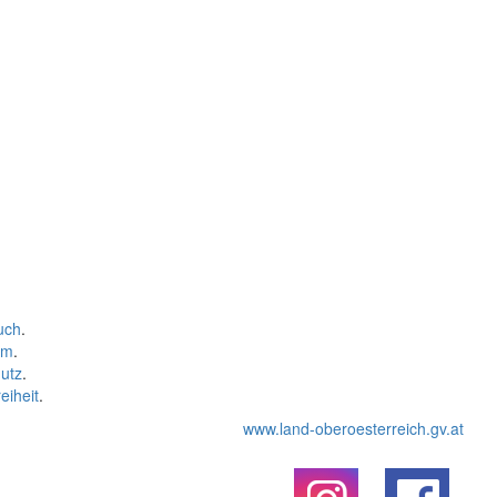
uch
.
um
.
utz
.
eiheit
.
www.land-oberoesterreich.gv.at