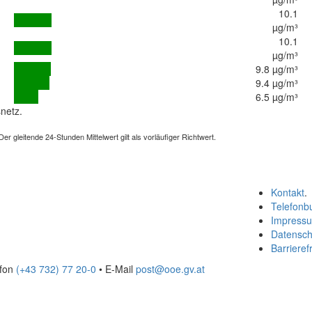
10.1
µg/m³
10.1
µg/m³
9.8 µg/m³
9.4 µg/m³
6.5 µg/m³
netz.
 gleitende 24-Stunden Mittelwert gilt als vorläufiger Richtwert.
Kontakt
.
Telefonb
Impress
Datensch
Barrierefr
efon
(+43 732) 77 20-0
• E-Mail
post@ooe.gv.at